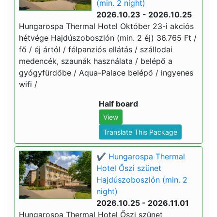
(min. 2 night)
2026.10.23 - 2026.10.25
Hungarospa Thermal Hotel Október 23-i akciós
hétvége Hajdúszoboszlón (min. 2 éj) 36.765 Ft /
fő / éj ártól / félpanziós ellátás / szállodai
medencék, szaunák használata / belépő a
gyógyfürdőbe / Aqua-Palace belépő / ingyenes
wifi /
Half board
View
Translate This Package
✔️ Hungarospa Thermal
Hotel Őszi szünet
Hajdúszoboszlón (min. 2
night)
2026.10.25 - 2026.11.01
Hungarospa Thermal Hotel Őszi szünet