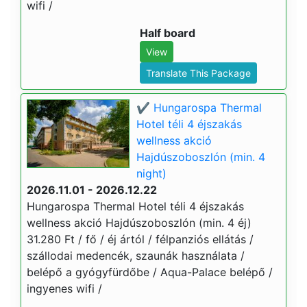
wifi /
Half board
View
Translate This Package
✔️ Hungarospa Thermal
Hotel téli 4 éjszakás
wellness akció
Hajdúszoboszlón (min. 4
night)
2026.11.01 - 2026.12.22
Hungarospa Thermal Hotel téli 4 éjszakás
wellness akció Hajdúszoboszlón (min. 4 éj)
31.280 Ft / fő / éj ártól / félpanziós ellátás /
szállodai medencék, szaunák használata /
belépő a gyógyfürdőbe / Aqua-Palace belépő /
ingyenes wifi /