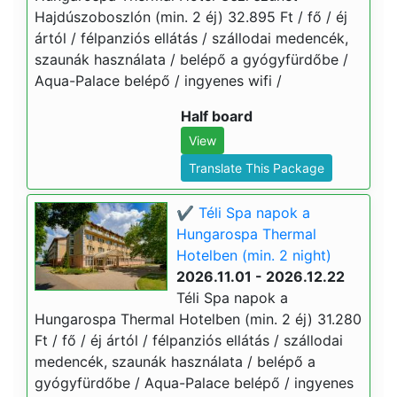
Hajdúszoboszlón (min. 2 éj) 32.895 Ft / fő / éj
ártól / félpanziós ellátás / szállodai medencék,
szaunák használata / belépő a gyógyfürdőbe /
Aqua-Palace belépő / ingyenes wifi /
Half board
View
Translate This Package
✔️ Téli Spa napok a
Hungarospa Thermal
Hotelben (min. 2 night)
2026.11.01 - 2026.12.22
Téli Spa napok a
Hungarospa Thermal Hotelben (min. 2 éj) 31.280
Ft / fő / éj ártól / félpanziós ellátás / szállodai
medencék, szaunák használata / belépő a
gyógyfürdőbe / Aqua-Palace belépő / ingyenes