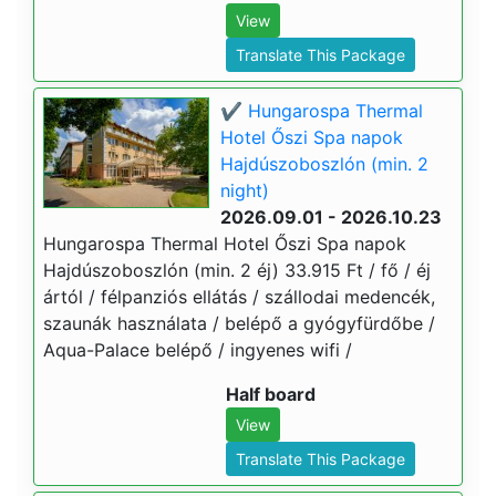
View
Translate This Package
✔️ Hungarospa Thermal
Hotel Őszi Spa napok
Hajdúszoboszlón (min. 2
night)
2026.09.01 - 2026.10.23
Hungarospa Thermal Hotel Őszi Spa napok
Hajdúszoboszlón (min. 2 éj) 33.915 Ft / fő / éj
ártól / félpanziós ellátás / szállodai medencék,
szaunák használata / belépő a gyógyfürdőbe /
Aqua-Palace belépő / ingyenes wifi /
Half board
View
Translate This Package