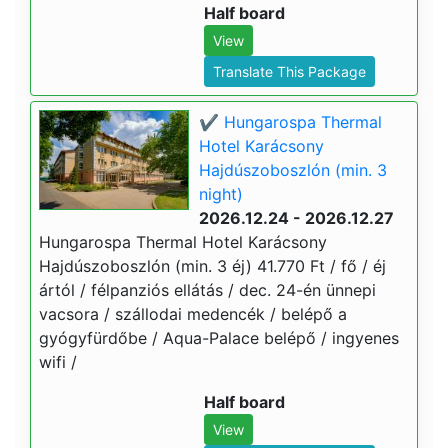
Half board
View
Translate This Package
✔️ Hungarospa Thermal
Hotel Karácsony
Hajdúszoboszlón (min. 3
night)
2026.12.24 - 2026.12.27
Hungarospa Thermal Hotel Karácsony
Hajdúszoboszlón (min. 3 éj) 41.770 Ft / fő / éj
ártól / félpanziós ellátás / dec. 24-én ünnepi
vacsora / szállodai medencék / belépő a
gyógyfürdőbe / Aqua-Palace belépő / ingyenes
wifi /
Half board
View