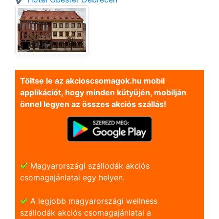
Töltse le az akcioscsomagok.hu mobil
applikációt, hogy minden kütyüjén, mobilján
önnel legyen az összes akciós szállás!
Magyarországi szállodák akciós
csomagajánlatai egy helyen.
A legjobb magyarországi wellness
szállodák akciós csomagajánlatai a