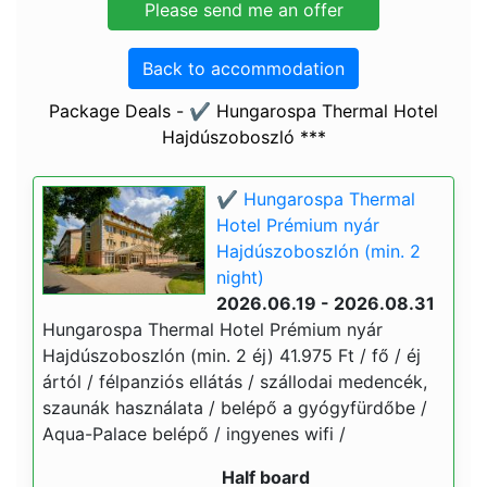
Back to accommodation
Package Deals - ✔️ Hungarospa Thermal Hotel
Hajdúszoboszló ***
✔️ Hungarospa Thermal
Hotel Prémium nyár
Hajdúszoboszlón (min. 2
night)
2026.06.19 - 2026.08.31
Hungarospa Thermal Hotel Prémium nyár
Hajdúszoboszlón (min. 2 éj) 41.975 Ft / fő / éj
ártól / félpanziós ellátás / szállodai medencék,
szaunák használata / belépő a gyógyfürdőbe /
Aqua-Palace belépő / ingyenes wifi /
Half board