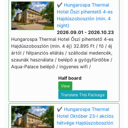
✔️ Hungarospa Thermal
Hotel Őszi pihentető 4-es
Hajdúszoboszlón (min. 4
night)
2026.09.01 - 2026.10.23
Hungarospa Thermal Hotel Őszi pihentető 4-es
Hajdúszoboszlón (min. 4 éj) 32.895 Ft / fő / éj
ártól / félpanziós ellátás / szállodai medencék,
szaunák használata / belépő a gyógyfürdőbe /
Aqua-Palace belépő / ingyenes wifi /
Half board
View
Translate This Package
✔️ Hungarospa Thermal
Hotel Október 23-i akciós
hétvége Hajdúszoboszlón