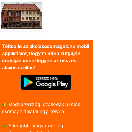
Töltse le az akcioscsomagok.hu mobil
applikációt, hogy minden kütyüjén,
mobilján önnel legyen az összes
akciós szállás!
Magyarországi szállodák akciós
csomagajánlatai egy helyen.
A legjobb magyarországi