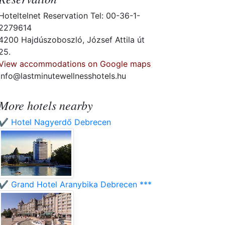
Hoteltelnet Reservation Tel: 00-36-1-
2279614
4200 Hajdúszoboszló, József Attila út
25.
View accommodations on Google maps
info@lastminutewellnesshotels.hu
More hotels nearby
✔️ Hotel Nagyerdő Debrecen
✔️ Grand Hotel Aranybika Debrecen ***