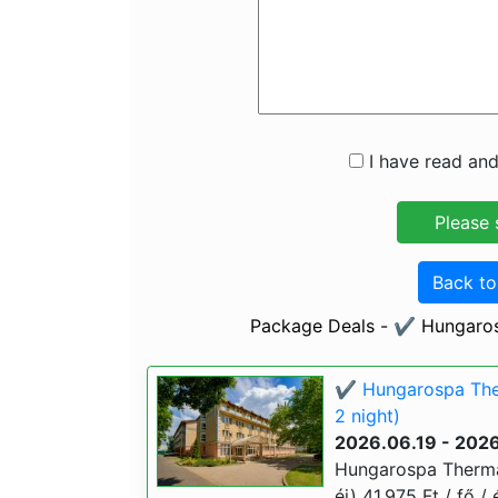
I have read and
Back t
Package Deals - ✔️ Hungaro
✔️ Hungarospa The
2 night)
2026.06.19 - 202
Hungarospa Therma
éj) 41.975 Ft / fő /