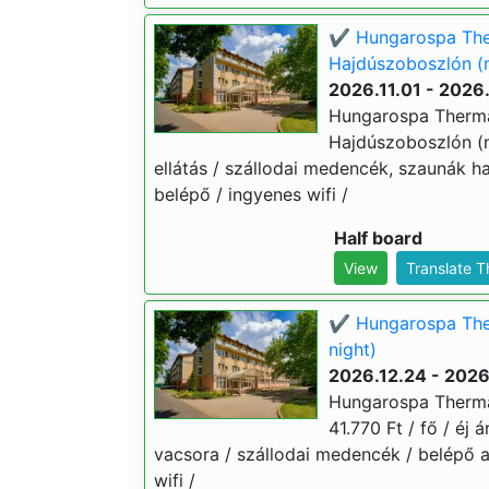
✔️ Hungarospa Ther
Hajdúszoboszlón (m
2026.11.01 - 2026
Hungarospa Thermal
Hajdúszoboszlón (min
ellátás / szállodai medencék, szaunák 
belépő / ingyenes wifi /
Half board
View
Translate 
✔️ Hungarospa The
night)
2026.12.24 - 2026
Hungarospa Thermal
41.770 Ft / fő / éj 
vacsora / szállodai medencék / belépő 
wifi /