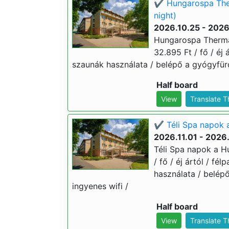
✔️ Hungarospa The
night)
2026.10.25 - 2026
Hungarospa Thermal
32.895 Ft / fő / éj 
szaunák használata / belépő a gyógyfür
Half board
View
Translate 
✔️ Téli Spa napok 
2026.11.01 - 2026
Téli Spa napok a H
/ fő / éj ártól / fé
használata / belép
ingyenes wifi /
Half board
View
Translate 