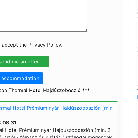
 accept the Privacy Policy.
o accommodation
spa Thermal Hotel Hajdúszoboszló ***
rmal Hotel Prémium nyár Hajdúszoboszlón (min.
6.08.31
l Hotel Prémium nyár Hajdúszoboszlón (min. 2
 éj ártól / félpanziós ellátás / szállodai medencék,