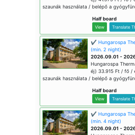
szaunák használata / belépő a gyógyfür
Half board
View
Translate 
✔️ Hungarospa The
(min. 2 night)
2026.09.01 - 202
Hungarospa Therma
éj) 33.915 Ft / fő /
szaunák használata / belépő a gyógyfür
Half board
View
Translate 
✔️ Hungarospa The
(min. 4 night)
2026.09.01 - 202