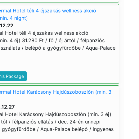
mal Hotel téli 4 éjszakás wellness akció
in. 4 night)
.12.22
 Hotel téli 4 éjszakás wellness akció
. 4 éj) 31.280 Ft / fő / éj ártól / félpanziós
használata / belépő a gyógyfürdőbe / Aqua-Palace
This Package
rmal Hotel Karácsony Hajdúszoboszlón (min. 3
.12.27
 Hotel Karácsony Hajdúszoboszlón (min. 3 éj)
ártól / félpanziós ellátás / dec. 24-én ünnepi
a gyógyfürdőbe / Aqua-Palace belépő / ingyenes