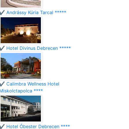
✔️ Andrássy Kúria Tarcal *****
✔️ Hotel Divinus Debrecen *****
✔️ Calimbra Wellness Hotel
Miskolctapolca ****
✔️ Hotel Óbester Debrecen ****