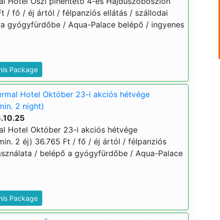
l Hotel Őszi pihentető 4-es Hajdúszoboszlón
 / fő / éj ártól / félpanziós ellátás / szállodai
 a gyógyfürdőbe / Aqua-Palace belépő / ingyenes
This Package
rmal Hotel Október 23-i akciós hétvége
in. 2 night)
.10.25
l Hotel Október 23-i akciós hétvége
n. 2 éj) 36.765 Ft / fő / éj ártól / félpanziós
használata / belépő a gyógyfürdőbe / Aqua-Palace
This Package