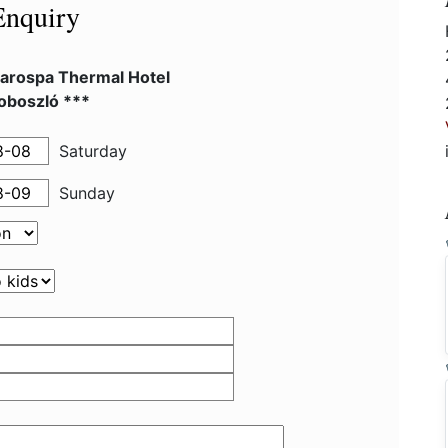
Enquiry
arospa Thermal Hotel
oboszló ***
Saturday
Sunday