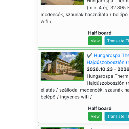
Hungarospa Therma
(min. 4 éj) 32.895 Ft
medencék, szaunák használata / belépő
wifi /
Half board
View
Translate 
✔️ Hungarospa The
Hajdúszoboszlón (m
2026.10.23 - 2026
Hungarospa Therma
Hajdúszoboszlón (mi
ellátás / szállodai medencék, szaunák 
belépő / ingyenes wifi /
Half board
View
Translate 