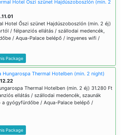
rmal Hotel Őszi szünet Hajdúszoboszlón (min. 2
.11.01
 Hotel Őszi szünet Hajdúszoboszlón (min. 2 éj)
ártól / félpanziós ellátás / szállodai medencék,
dőbe / Aqua-Palace belépő / ingyenes wifi /
This Package
a Hungarospa Thermal Hotelben (min. 2 night)
.12.22
ungarospa Thermal Hotelben (min. 2 éj) 31.280 Ft
lpanziós ellátás / szállodai medencék, szaunák
ő a gyógyfürdőbe / Aqua-Palace belépő /
This Package