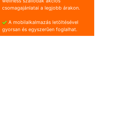
wellness szállodák akciós
csomagajánlatai a legjobb árakon.
A mobilalkalmazás letöltésével
gyorsan és egyszerũen foglalhat.