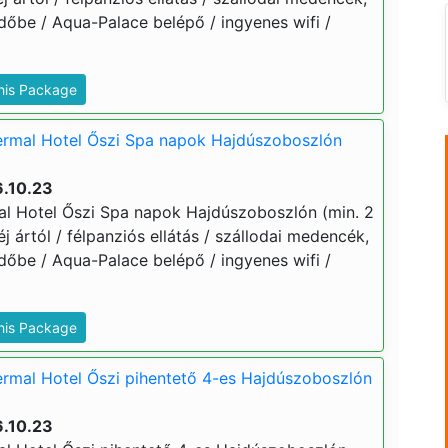
dőbe / Aqua-Palace belépő / ingyenes wifi /
This Package
rmal Hotel Őszi Spa napok Hajdúszoboszlón
6.10.23
l Hotel Őszi Spa napok Hajdúszoboszlón (min. 2
 éj ártól / félpanziós ellátás / szállodai medencék,
dőbe / Aqua-Palace belépő / ingyenes wifi /
This Package
rmal Hotel Őszi pihentető 4-es Hajdúszoboszlón
6.10.23