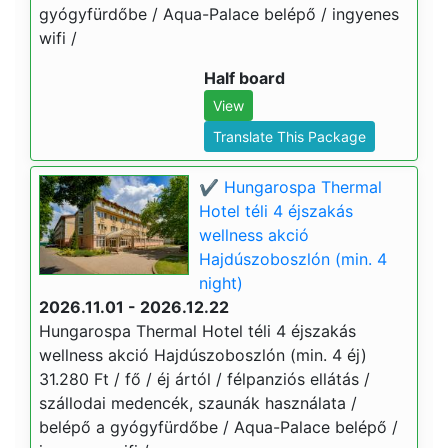
gyógyfürdőbe / Aqua-Palace belépő / ingyenes
wifi /
Half board
View
Translate This Package
✔️ Hungarospa Thermal
Hotel téli 4 éjszakás
wellness akció
Hajdúszoboszlón (min. 4
night)
2026.11.01 - 2026.12.22
Hungarospa Thermal Hotel téli 4 éjszakás
wellness akció Hajdúszoboszlón (min. 4 éj)
31.280 Ft / fő / éj ártól / félpanziós ellátás /
szállodai medencék, szaunák használata /
belépő a gyógyfürdőbe / Aqua-Palace belépő /