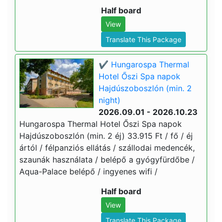
Half board
View
Translate This Package
✔️ Hungarospa Thermal
Hotel Őszi Spa napok
Hajdúszoboszlón (min. 2
night)
2026.09.01 - 2026.10.23
Hungarospa Thermal Hotel Őszi Spa napok
Hajdúszoboszlón (min. 2 éj) 33.915 Ft / fő / éj
ártól / félpanziós ellátás / szállodai medencék,
szaunák használata / belépő a gyógyfürdőbe /
Aqua-Palace belépő / ingyenes wifi /
Half board
View
Translate This Package