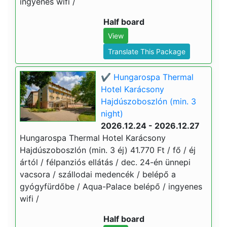
ingyenes wifi /
Half board
View
Translate This Package
✔️ Hungarospa Thermal
Hotel Karácsony
Hajdúszoboszlón (min. 3
night)
2026.12.24 - 2026.12.27
Hungarospa Thermal Hotel Karácsony
Hajdúszoboszlón (min. 3 éj) 41.770 Ft / fő / éj
ártól / félpanziós ellátás / dec. 24-én ünnepi
vacsora / szállodai medencék / belépő a
gyógyfürdőbe / Aqua-Palace belépő / ingyenes
wifi /
Half board