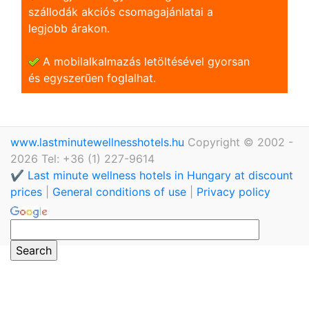
szállodák akciós csomagajánlatai a
legjobb árakon.
A mobilalkalmazás letöltésével gyorsan
és egyszerũen foglalhat.
www.lastminutewellnesshotels.hu
Copyright © 2002 -
2026 Tel: +36 (1) 227-9614
✔️ Last minute wellness hotels in Hungary at discount
prices
|
General conditions of use
|
Privacy policy