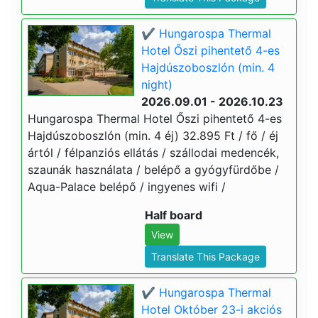
✔️ Hungarospa Thermal
Hotel Őszi pihentető 4-es
Hajdúszoboszlón (min. 4
night)
2026.09.01 - 2026.10.23
Hungarospa Thermal Hotel Őszi pihentető 4-es
Hajdúszoboszlón (min. 4 éj) 32.895 Ft / fő / éj
ártól / félpanziós ellátás / szállodai medencék,
szaunák használata / belépő a gyógyfürdőbe /
Aqua-Palace belépő / ingyenes wifi /
Half board
View
Translate This Package
✔️ Hungarospa Thermal
Hotel Október 23-i akciós