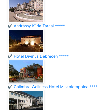
✔️ Andrássy Kúria Tarcal *****
✔️ Hotel Divinus Debrecen *****
✔️ Calimbra Wellness Hotel Miskolctapolca ****