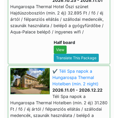
2026.10.25 - 2026.11.01
Hungarospa Thermal Hotel Őszi szünet
Hajdúszoboszlón (min. 2 éj) 32.895 Ft / fő / éj
ártól / félpanziós ellátás / szállodai medencék,
szaunák használata / belépő a gyógyfürdőbe /
Aqua-Palace belépő / ingyenes wifi /
Half board
View
Translate This Package
✔️ Téli Spa napok a
Hungarospa Thermal
Hotelben (min. 2 night)
2026.11.01 - 2026.12.22
Téli Spa napok a
Hungarospa Thermal Hotelben (min. 2 éj) 31.280
Ft / fő / éj ártól / félpanziós ellátás / szállodai
medencék, szaunák használata / belépő a