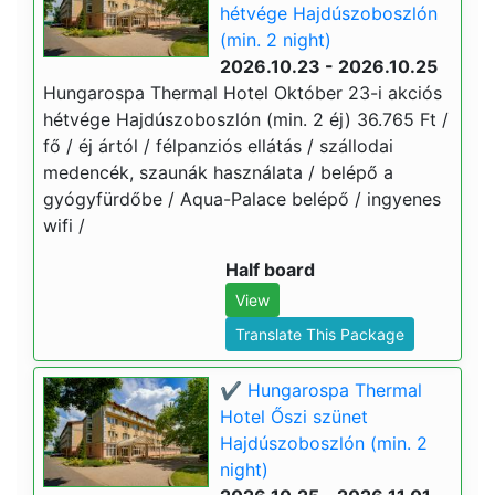
hétvége Hajdúszoboszlón
(min. 2 night)
2026.10.23 - 2026.10.25
Hungarospa Thermal Hotel Október 23-i akciós
hétvége Hajdúszoboszlón (min. 2 éj) 36.765 Ft /
fő / éj ártól / félpanziós ellátás / szállodai
medencék, szaunák használata / belépő a
gyógyfürdőbe / Aqua-Palace belépő / ingyenes
wifi /
Half board
View
Translate This Package
✔️ Hungarospa Thermal
Hotel Őszi szünet
Hajdúszoboszlón (min. 2
night)