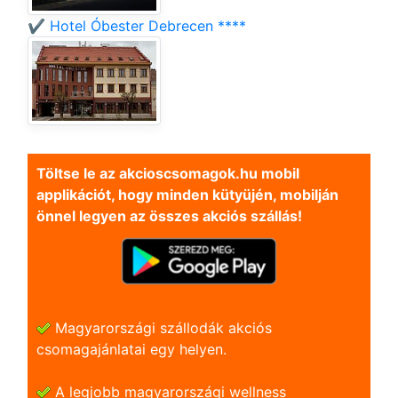
✔️ Hotel Óbester Debrecen ****
Töltse le az akcioscsomagok.hu mobil
applikációt, hogy minden kütyüjén, mobilján
önnel legyen az összes akciós szállás!
Magyarországi szállodák akciós
csomagajánlatai egy helyen.
A legjobb magyarországi wellness