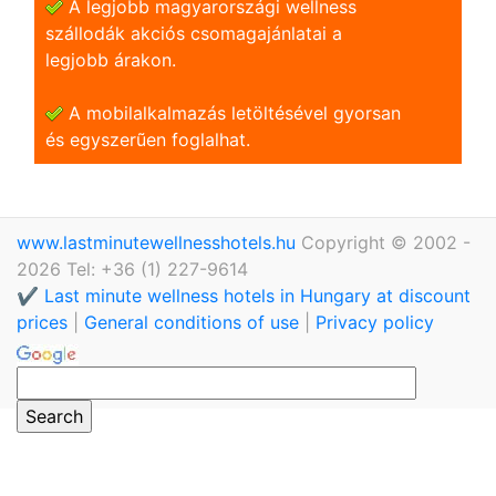
A legjobb magyarországi wellness
szállodák akciós csomagajánlatai a
legjobb árakon.
A mobilalkalmazás letöltésével gyorsan
és egyszerũen foglalhat.
www.lastminutewellnesshotels.hu
Copyright © 2002 -
2026 Tel: +36 (1) 227-9614
✔️ Last minute wellness hotels in Hungary at discount
prices
|
General conditions of use
|
Privacy policy