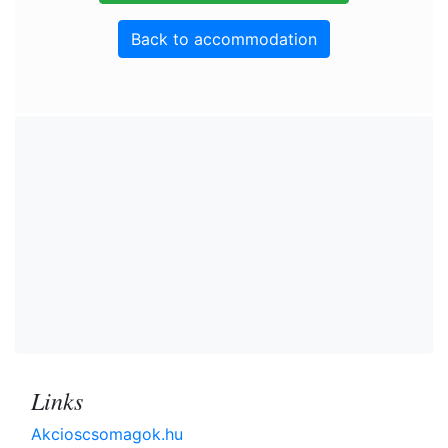
Back to accommodation
Links
Akcioscsomagok.hu