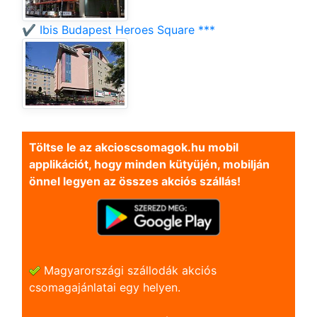
✔️ Ibis Budapest Heroes Square ***
Töltse le az akcioscsomagok.hu mobil
applikációt, hogy minden kütyüjén, mobilján
önnel legyen az összes akciós szállás!
Magyarországi szállodák akciós
csomagajánlatai egy helyen.