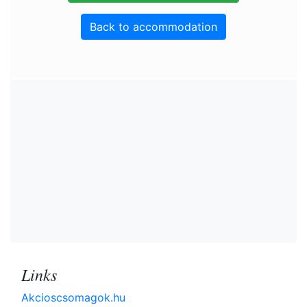
Back to accommodation
Links
Akcioscsomagok.hu