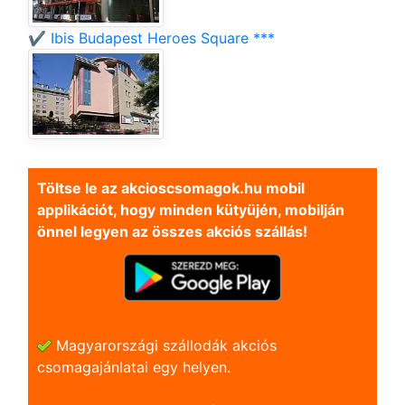
✔️ Ibis Budapest Heroes Square ***
Töltse le az akcioscsomagok.hu mobil
applikációt, hogy minden kütyüjén, mobilján
önnel legyen az összes akciós szállás!
Magyarországi szállodák akciós
csomagajánlatai egy helyen.