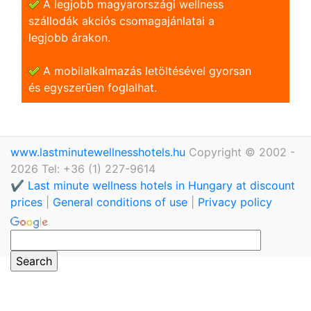
A legjobb magyarországi wellness
szállodák akciós csomagajánlatai a
legjobb árakon.
A mobilalkalmazás letöltésével gyorsan
és egyszerũen foglalhat.
www.lastminutewellnesshotels.hu
Copyright © 2002 -
2026 Tel: +36 (1) 227-9614
✔️ Last minute wellness hotels in Hungary at discount
prices
|
General conditions of use
|
Privacy policy