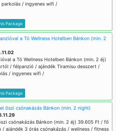
parkolás / ingyenes wifi /
This Package
panzióval a Tó Wellness Hotelben Bánkon (min. 2
.11.02
ióval a Tó Wellness Hotelben Bánkon (min. 2 éj)
ártól / félpanzió / ajándék Tiramisu desszert /
lás / ingyenes wifi /
This Package
el őszi csónakázás Bánkon (min. 2 night)
.11.29
őszi csónakázás Bánkon (min. 2 éj) 39.605 Ft / fő
ió / ajándék 3 órás csónakázás / wellness / fitness