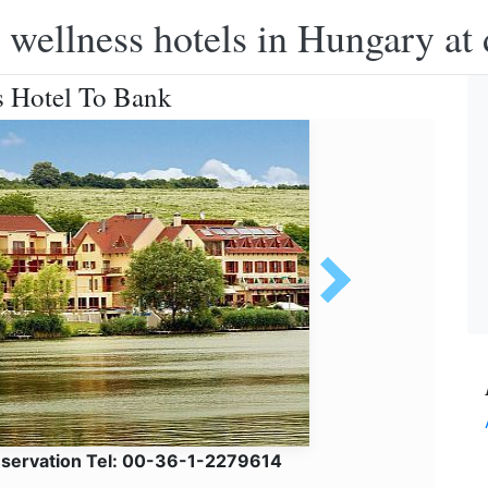
 wellness hotels in Hungary at 
s Hotel To Bank
eservation Tel: 00-36-1-2279614