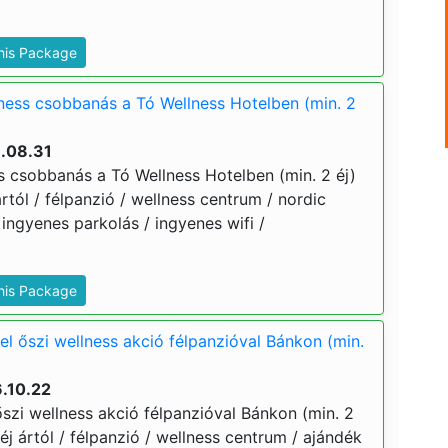
This Package
lness csobbanás a Tó Wellness Hotelben (min. 2
6.08.31
ss csobbanás a Tó Wellness Hotelben (min. 2 éj)
ártól / félpanzió / wellness centrum / nordic
ingyenes parkolás / ingyenes wifi /
This Package
el őszi wellness akció félpanzióval Bánkon (min.
.10.22
szi wellness akció félpanzióval Bánkon (min. 2
 éj ártól / félpanzió / wellness centrum / ajándék