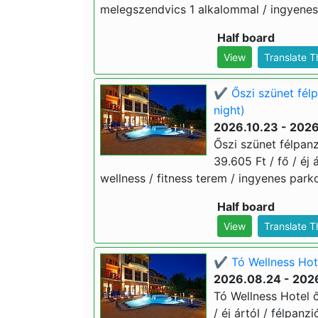
melegszendvics 1 alkalommal / ingyenes 
Half board
View
Translate 
✔️ Őszi szünet fél
night)
2026.10.23 - 2026
Őszi szünet félpanz
39.605 Ft / fő / éj 
wellness / fitness terem / ingyenes parko
Half board
View
Translate 
✔️ Tó Wellness Hot
2026.08.24 - 2026
Tó Wellness Hotel 
/ éj ártól / félpanz