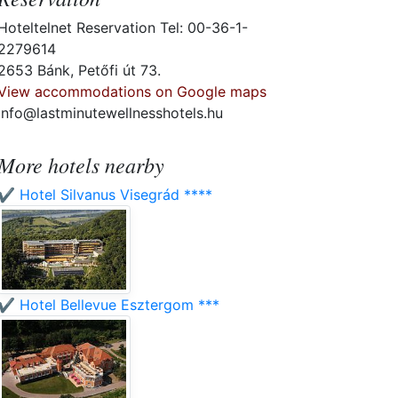
Hoteltelnet Reservation Tel: 00-36-1-
2279614
2653 Bánk, Petőfi út 73.
View accommodations on Google maps
info@lastminutewellnesshotels.hu
More hotels nearby
✔️ Hotel Silvanus Visegrád ****
✔️ Hotel Bellevue Esztergom ***