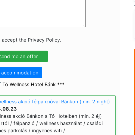
 accept the Privacy Policy.
o accommodation
 Tó Wellness Hotel Bánk ***
ellness akció félpanzióval Bánkon (min. 2 night)
6.08.23
lness akció Bánkon a Tó Hotelben (min. 2 éj)
ártól / félpanzió / wellness használat / családi
s parkolás / ingyenes wifi /