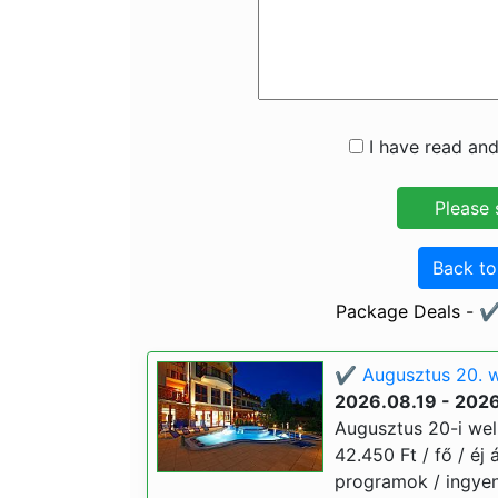
I have read and
Back t
Package Deals - ✔️
✔️ Augusztus 20. w
2026.08.19 - 202
Augusztus 20-i wel
42.450 Ft / fő / éj 
programok / ingyene