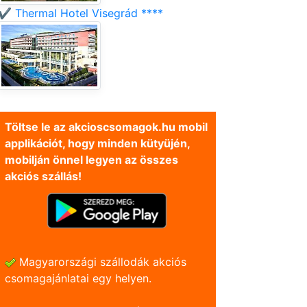
✔️ Thermal Hotel Visegrád ****
Töltse le az akcioscsomagok.hu mobil
applikációt, hogy minden kütyüjén,
mobilján önnel legyen az összes
akciós szállás!
Magyarországi szállodák akciós
csomagajánlatai egy helyen.