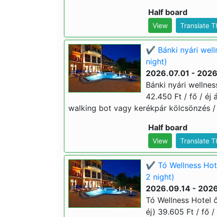
Half board
View
Translate 
✔️ Bánki nyári wel
night)
2026.07.01 - 202
Bánki nyári wellne
42.450 Ft / fő / éj 
walking bot vagy kerékpár kölcsönzés / 
Half board
View
Translate 
✔️ Tó Wellness Hot
2 night)
2026.09.14 - 2026
Tó Wellness Hotel ő
éj) 39.605 Ft / fő /