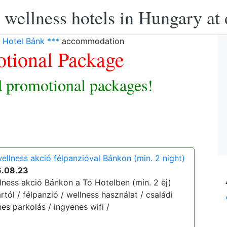
 wellness hotels in Hungary at 
 Hotel Bánk ***
accommodation
tional Package
 promotional packages!
ellness akció félpanzióval Bánkon (min. 2 night)
6.08.23
lness akció Bánkon a Tó Hotelben (min. 2 éj)
ártól / félpanzió / wellness használat / családi
s parkolás / ingyenes wifi /