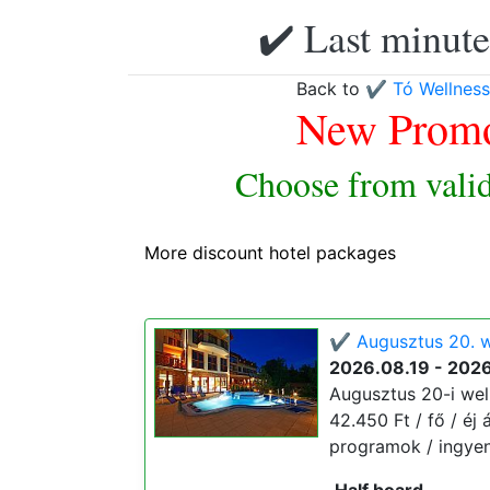
✔️ Last minute
Back to
✔️ Tó Wellness
New Promo
Choose from valid
More discount hotel packages
✔️ Augusztus 20. w
2026.08.19 - 202
Augusztus 20-i wel
42.450 Ft / fő / éj 
programok / ingyene