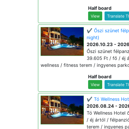
Half board
View
Translate 
✔️ Őszi szünet fél
night)
2026.10.23 - 2026
Őszi szünet félpanz
39.605 Ft / fő / éj 
wellness / fitness terem / ingyenes parko
Half board
View
Translate 
✔️ Tó Wellness Hot
2026.08.24 - 2026
Tó Wellness Hotel 
/ éj ártól / félpanz
terem / ingyenes pa