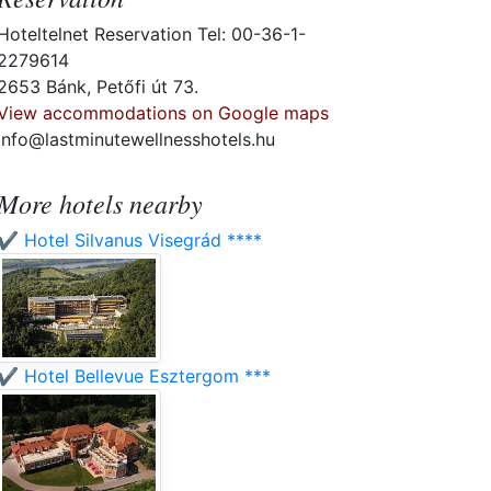
Hoteltelnet Reservation Tel: 00-36-1-
2279614
2653 Bánk, Petőfi út 73.
View accommodations on Google maps
info@lastminutewellnesshotels.hu
More hotels nearby
✔️ Hotel Silvanus Visegrád ****
✔️ Hotel Bellevue Esztergom ***