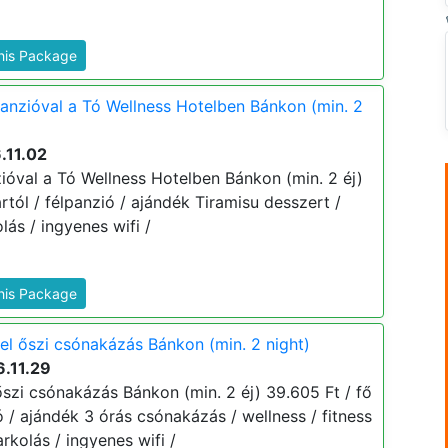
This Package
panzióval a Tó Wellness Hotelben Bánkon (min. 2
.11.02
ióval a Tó Wellness Hotelben Bánkon (min. 2 éj)
ártól / félpanzió / ajándék Tiramisu desszert /
lás / ingyenes wifi /
This Package
el őszi csónakázás Bánkon (min. 2 night)
.11.29
őszi csónakázás Bánkon (min. 2 éj) 39.605 Ft / fő
ió / ajándék 3 órás csónakázás / wellness / fitness
rkolás / ingyenes wifi /