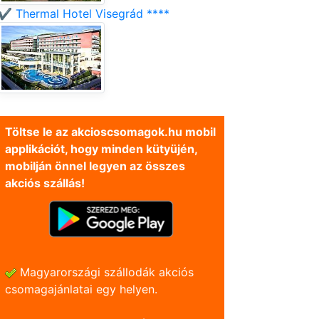
✔️ Thermal Hotel Visegrád ****
Töltse le az akcioscsomagok.hu mobil
applikációt, hogy minden kütyüjén,
mobilján önnel legyen az összes
akciós szállás!
Magyarországi szállodák akciós
csomagajánlatai egy helyen.