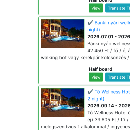
Half board
View
Translate 
✔️ Bánki nyári wel
night)
2026.07.01 - 202
Bánki nyári wellne
42.450 Ft / fő / éj 
walking bot vagy kerékpár kölcsönzés / 
Half board
View
Translate 
✔️ Tó Wellness Hot
2 night)
2026.09.14 - 2026
Tó Wellness Hotel ő
éj) 39.605 Ft / fő /
melegszendvics 1 alkalommal / ingyenes 