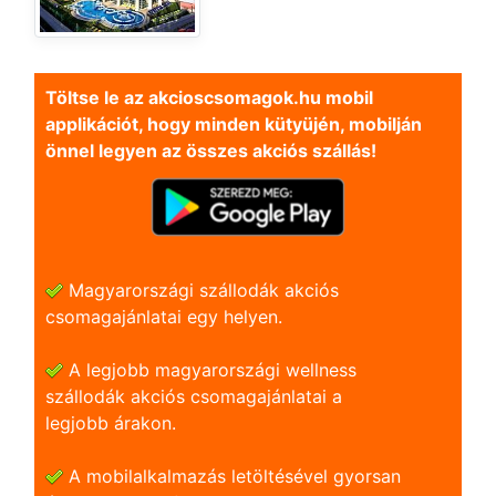
Töltse le az akcioscsomagok.hu mobil
applikációt, hogy minden kütyüjén, mobilján
önnel legyen az összes akciós szállás!
Magyarországi szállodák akciós
csomagajánlatai egy helyen.
A legjobb magyarországi wellness
szállodák akciós csomagajánlatai a
legjobb árakon.
A mobilalkalmazás letöltésével gyorsan