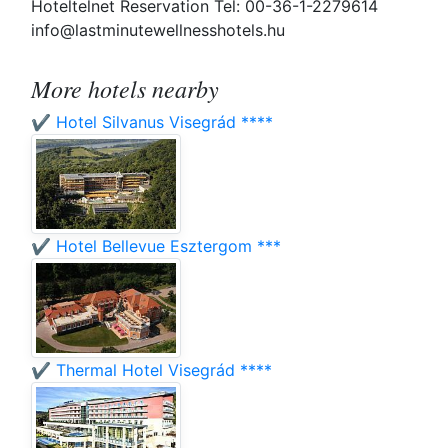
Hoteltelnet Reservation Tel: 00-36-1-2279614
info@lastminutewellnesshotels.hu
More hotels nearby
✔️ Hotel Silvanus Visegrád ****
✔️ Hotel Bellevue Esztergom ***
✔️ Thermal Hotel Visegrád ****