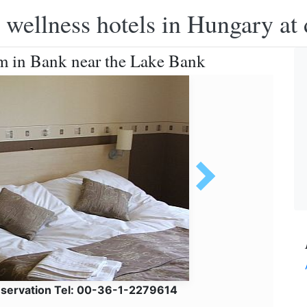
 wellness hotels in Hungary at 
m in Bank near the Lake Bank
eservation Tel: 00-36-1-2279614