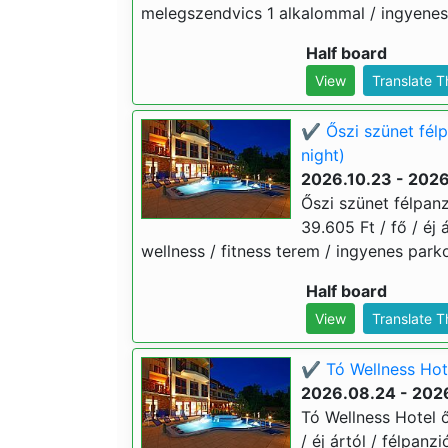
melegszendvics 1 alkalommal / ingyenes 
Half board
View
Translate 
✔️ Őszi szünet fél
night)
2026.10.23 - 2026
Őszi szünet félpanz
39.605 Ft / fő / éj 
wellness / fitness terem / ingyenes parko
Half board
View
Translate 
✔️ Tó Wellness Hot
2026.08.24 - 2026
Tó Wellness Hotel 
/ éj ártól / félpanz