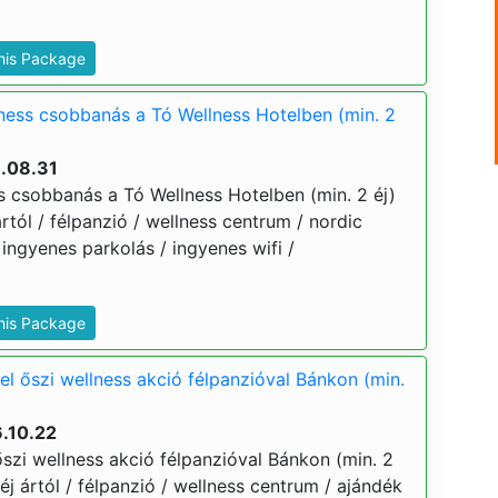
This Package
lness csobbanás a Tó Wellness Hotelben (min. 2
6.08.31
ss csobbanás a Tó Wellness Hotelben (min. 2 éj)
ártól / félpanzió / wellness centrum / nordic
ingyenes parkolás / ingyenes wifi /
This Package
el őszi wellness akció félpanzióval Bánkon (min.
.10.22
szi wellness akció félpanzióval Bánkon (min. 2
 éj ártól / félpanzió / wellness centrum / ajándék