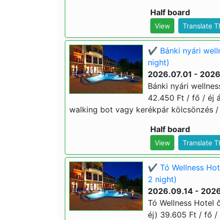
Half board
View
Translate 
✔️ Bánki nyári wel
night)
2026.07.01 - 202
Bánki nyári wellne
42.450 Ft / fő / éj 
walking bot vagy kerékpár kölcsönzés / 
Half board
View
Translate 
✔️ Tó Wellness Hot
2 night)
2026.09.14 - 2026
Tó Wellness Hotel ő
éj) 39.605 Ft / fő /