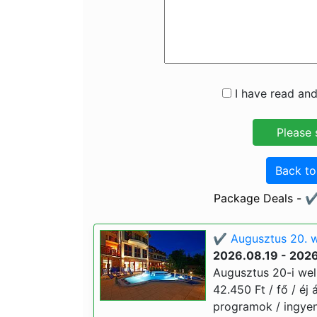
I have read and
Back t
Package Deals - ✔️
✔️ Augusztus 20. w
2026.08.19 - 202
Augusztus 20-i wel
42.450 Ft / fő / éj 
programok / ingyene