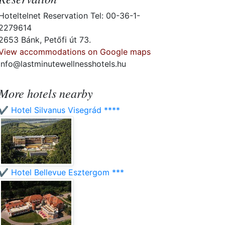
Hoteltelnet Reservation Tel: 00-36-1-
2279614
2653 Bánk, Petőfi út 73.
View accommodations on Google maps
info@lastminutewellnesshotels.hu
More hotels nearby
✔️ Hotel Silvanus Visegrád ****
✔️ Hotel Bellevue Esztergom ***