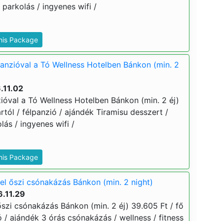
parkolás / ingyenes wifi /
This Package
panzióval a Tó Wellness Hotelben Bánkon (min. 2
.11.02
ióval a Tó Wellness Hotelben Bánkon (min. 2 éj)
ártól / félpanzió / ajándék Tiramisu desszert /
lás / ingyenes wifi /
This Package
el őszi csónakázás Bánkon (min. 2 night)
.11.29
őszi csónakázás Bánkon (min. 2 éj) 39.605 Ft / fő
ió / ajándék 3 órás csónakázás / wellness / fitness