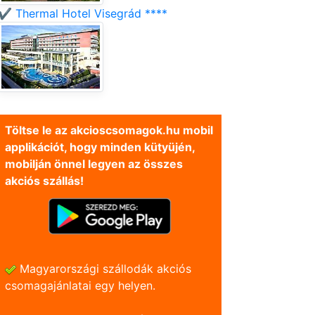
✔️ Thermal Hotel Visegrád ****
Töltse le az akcioscsomagok.hu mobil
applikációt, hogy minden kütyüjén,
mobilján önnel legyen az összes
akciós szállás!
Magyarországi szállodák akciós
csomagajánlatai egy helyen.