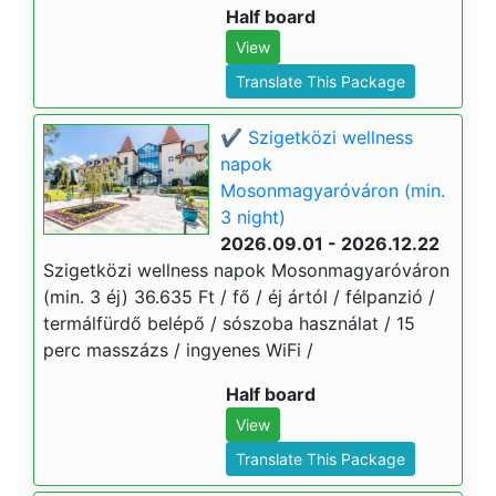
Half board
View
Translate This Package
✔️ Szigetközi wellness
napok
Mosonmagyaróváron (min.
3 night)
2026.09.01 - 2026.12.22
Szigetközi wellness napok Mosonmagyaróváron
(min. 3 éj) 36.635 Ft / fő / éj ártól / félpanzió /
termálfürdő belépő / sószoba használat / 15
perc masszázs / ingyenes WiFi /
Half board
View
Translate This Package