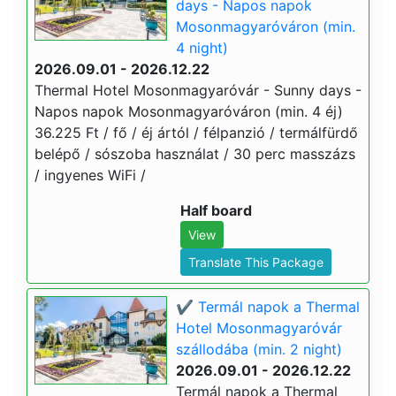
days - Napos napok
Mosonmagyaróváron (min.
4 night)
2026.09.01 - 2026.12.22
Thermal Hotel Mosonmagyaróvár - Sunny days -
Napos napok Mosonmagyaróváron (min. 4 éj)
36.225 Ft / fő / éj ártól / félpanzió / termálfürdő
belépő / sószoba használat / 30 perc masszázs
/ ingyenes WiFi /
Half board
View
Translate This Package
✔️ Termál napok a Thermal
Hotel Mosonmagyaróvár
szállodába (min. 2 night)
2026.09.01 - 2026.12.22
Termál napok a Thermal