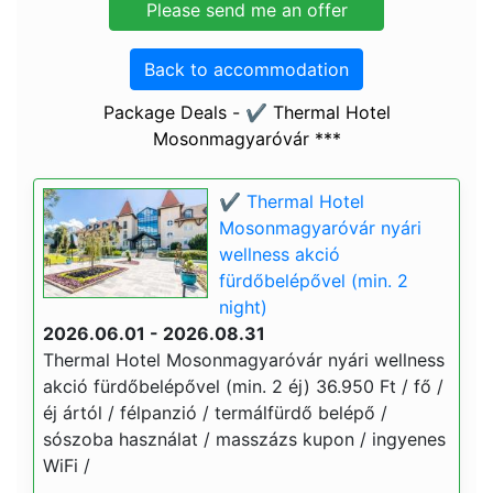
Back to accommodation
Package Deals - ✔️ Thermal Hotel
Mosonmagyaróvár ***
✔️ Thermal Hotel
Mosonmagyaróvár nyári
wellness akció
fürdőbelépővel (min. 2
night)
2026.06.01 - 2026.08.31
Thermal Hotel Mosonmagyaróvár nyári wellness
akció fürdőbelépővel (min. 2 éj) 36.950 Ft / fő /
éj ártól / félpanzió / termálfürdő belépő /
sószoba használat / masszázs kupon / ingyenes
WiFi /