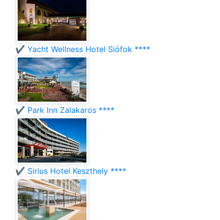
✔️ Yacht Wellness Hotel Siófok ****
✔️ Park Inn Zalakaros ****
✔️ Sirius Hotel Keszthely ****