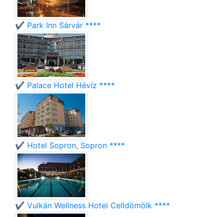
✔️ Park Inn Sárvár ****
✔️ Palace Hotel Hévíz ****
✔️ Hotel Sopron, Sopron ****
✔️ Vulkán Wellness Hotel Celldömölk ****