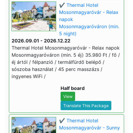
✔️ Thermal Hotel
Mosonmagyaróvár - Relax
napok
Mosonmagyaróváron (min.
5 night)
2026.09.01 - 2026.12.22
Thermal Hotel Mosonmagyaróvár - Relax napok
Mosonmagyaróváron (min. 5 éj) 35.980 Ft / fő /
éj ártól / félpanzió / termálfürdő belépő /
sószoba használat / 45 perc masszázs /
ingyenes WiFi /
Half board
View
Translate This Package
✔️ Thermal Hotel
Mosonmagyaróvár - Sunny