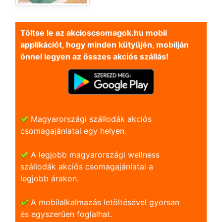
Töltse le az akcioscsomagok.hu mobil
applikációt, hogy minden kütyüjén, mobilján
önnel legyen az összes akciós szállás!
Magyarországi szállodák akciós
csomagajánlatai egy helyen.
A legjobb magyarországi wellness
szállodák akciós csomagajánlatai a
legjobb árakon.
A mobilalkalmazás letöltésével gyorsan
és egyszerũen foglalhat.