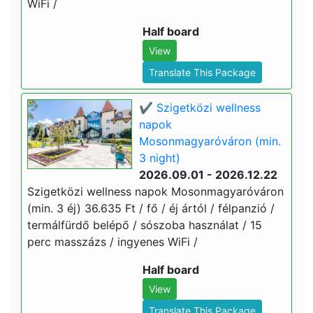
WiFi /
Half board
View
Translate This Package
✔️ Szigetközi wellness
napok
Mosonmagyaróváron (min.
3 night)
2026.09.01 - 2026.12.22
Szigetközi wellness napok Mosonmagyaróváron
(min. 3 éj) 36.635 Ft / fő / éj ártól / félpanzió /
termálfürdő belépő / sószoba használat / 15
perc masszázs / ingyenes WiFi /
Half board
View
Translate This Package