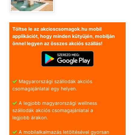
Töltse le az akcioscsomagok.hu mobil
applikációt, hogy minden kütyüjén, mobilján
önnel legyen az összes akciós szállás!
Magyarországi szállodák akciós
csomagajánlatai egy helyen.
A legjobb magyarországi wellness
szállodák akciós csomagajánlatai a
legjobb árakon.
A mobilalkalmazás letöltésével gyorsan