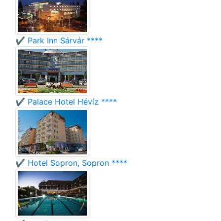
✔️ Park Inn Sárvár ****
✔️ Palace Hotel Hévíz ****
✔️ Hotel Sopron, Sopron ****