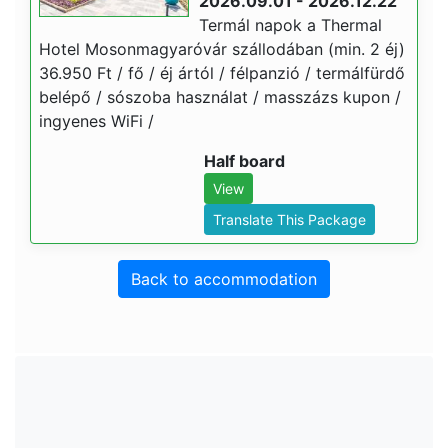
2026.09.01 - 2026.12.22
Termál napok a Thermal
Hotel Mosonmagyaróvár szállodában (min. 2 éj)
36.950 Ft / fő / éj ártól / félpanzió / termálfürdő
belépő / sószoba használat / masszázs kupon /
ingyenes WiFi /
Half board
View
Translate This Package
Back to accommodation