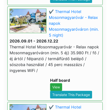
✔️ Thermal Hotel
Mosonmagyaróvár - Relax
napok
Mosonmagyaróváron (min.
5 night)
2026.09.01 - 2026.12.22
Thermal Hotel Mosonmagyaróvár - Relax napok
Mosonmagyaróváron (min. 5 éj) 35.980 Ft / fő /
éj ártól / félpanzió / termálfürdő belépő /
sószoba használat / 45 perc masszázs /
ingyenes WiFi /
Half board
View
Translate This Package
✔️ Thermal Hotel