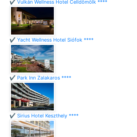
✔️ Vulkán Wellness Hotel Celldömölk ****
✔️ Yacht Wellness Hotel Siófok ****
✔️ Park Inn Zalakaros ****
✔️ Sirius Hotel Keszthely ****