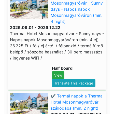
Mosonmagyaróvár - Sunny
days - Napos napok
Mosonmagyaróváron (min.
4 night)
2026.09.01 - 2026.12.22
Thermal Hotel Mosonmagyaróvár - Sunny days -
Napos napok Mosonmagyaróváron (min. 4 éj)
36.225 Ft / fő / éj ártól / félpanzió / termálfürdő
belépő / sószoba használat / 30 perc masszázs
/ ingyenes WiFi /
Half board
View
Translate This Package
✔️ Termál napok a Thermal
Hotel Mosonmagyaróvár
szállodába (min. 2 night)