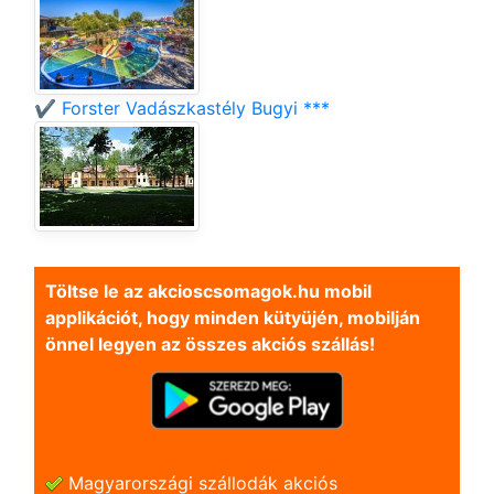
✔️ Forster Vadászkastély Bugyi ***
Töltse le az akcioscsomagok.hu mobil
applikációt, hogy minden kütyüjén, mobilján
önnel legyen az összes akciós szállás!
Magyarországi szállodák akciós