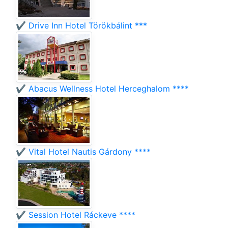
✔️ Drive Inn Hotel Törökbálint ***
✔️ Abacus Wellness Hotel Herceghalom ****
✔️ Vital Hotel Nautis Gárdony ****
✔️ Session Hotel Ráckeve ****