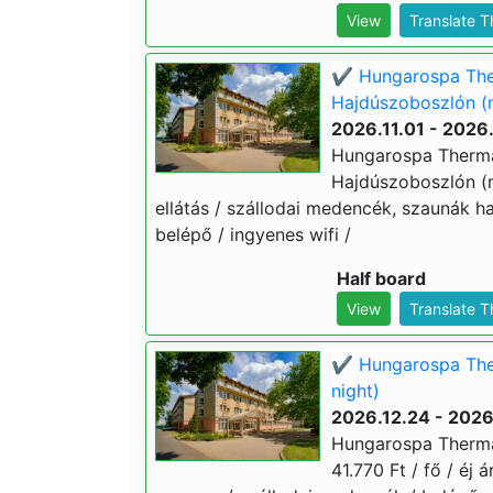
View
Translate 
✔️ Hungarospa Ther
Hajdúszoboszlón (m
2026.11.01 - 2026
Hungarospa Thermal
Hajdúszoboszlón (min
ellátás / szállodai medencék, szaunák 
belépő / ingyenes wifi /
Half board
View
Translate 
✔️ Hungarospa The
night)
2026.12.24 - 2026
Hungarospa Thermal
41.770 Ft / fő / éj 