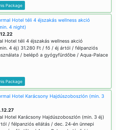
This Package
mal Hotel téli 4 éjszakás wellness akció
in. 4 night)
.12.22
 Hotel téli 4 éjszakás wellness akció
. 4 éj) 31.280 Ft / fő / éj ártól / félpanziós
használata / belépő a gyógyfürdőbe / Aqua-Palace
This Package
rmal Hotel Karácsony Hajdúszoboszlón (min. 3
.12.27
 Hotel Karácsony Hajdúszoboszlón (min. 3 éj)
ártól / félpanziós ellátás / dec. 24-én ünnepi