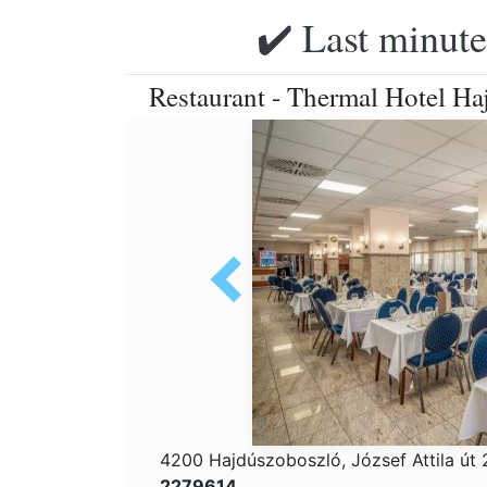
✔️ Last minute
Restaurant - Thermal Hotel H
4200 Hajdúszoboszló, József Attila út
2279614