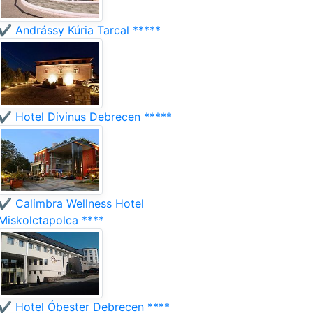
✔️ Andrássy Kúria Tarcal *****
✔️ Hotel Divinus Debrecen *****
✔️ Calimbra Wellness Hotel
Miskolctapolca ****
✔️ Hotel Óbester Debrecen ****