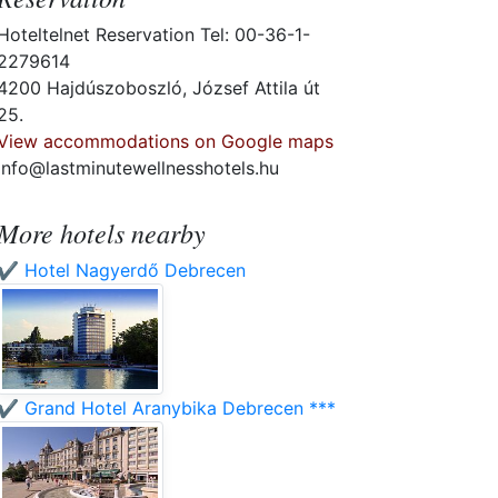
Hoteltelnet Reservation Tel: 00-36-1-
2279614
4200 Hajdúszoboszló, József Attila út
25.
View accommodations on Google maps
info@lastminutewellnesshotels.hu
More hotels nearby
✔️ Hotel Nagyerdő Debrecen
✔️ Grand Hotel Aranybika Debrecen ***