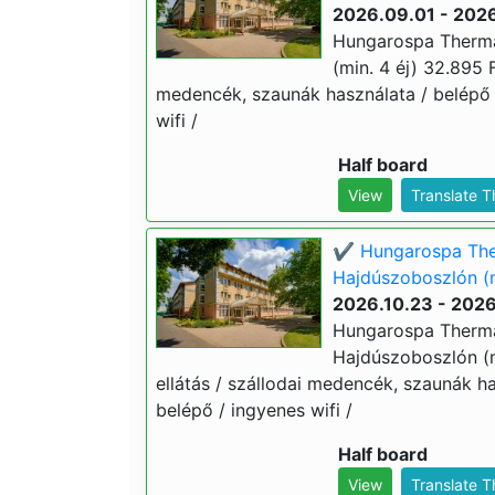
2026.09.01 - 202
Hungarospa Therma
(min. 4 éj) 32.895 Ft
medencék, szaunák használata / belépő
wifi /
Half board
View
Translate 
✔️ Hungarospa The
Hajdúszoboszlón (m
2026.10.23 - 2026
Hungarospa Therma
Hajdúszoboszlón (mi
ellátás / szállodai medencék, szaunák 
belépő / ingyenes wifi /
Half board
View
Translate 