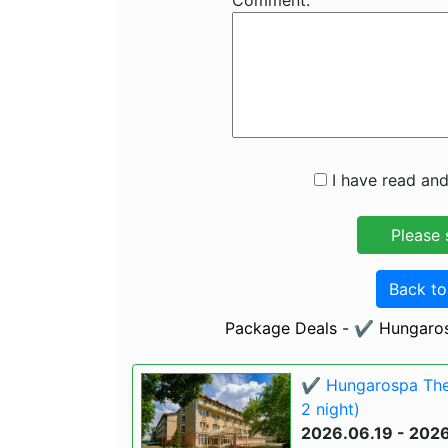
Comment:
I have read and
Back t
Package Deals - ✔️ Hungaro
✔️ Hungarospa The
2 night)
2026.06.19 - 202