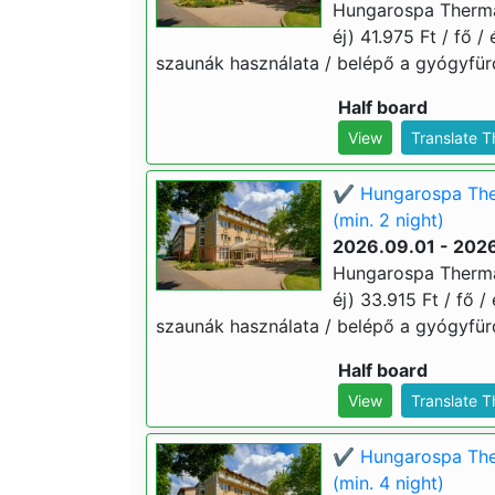
Hungarospa Therma
éj) 41.975 Ft / fő /
szaunák használata / belépő a gyógyfür
Half board
View
Translate 
✔️ Hungarospa The
(min. 2 night)
2026.09.01 - 202
Hungarospa Therma
éj) 33.915 Ft / fő /
szaunák használata / belépő a gyógyfür
Half board
View
Translate 
✔️ Hungarospa The
(min. 4 night)