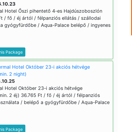
6.10.23
l Hotel Őszi pihentető 4-es Hajdúszoboszlón
 / fő / éj ártól / félpanziós ellátás / szállodai
 a gyógyfürdőbe / Aqua-Palace belépő / ingyenes
This Package
rmal Hotel Október 23-i akciós hétvége
in. 2 night)
.10.25
l Hotel Október 23-i akciós hétvége
n. 2 éj) 36.765 Ft / fő / éj ártól / félpanziós
használata / belépő a gyógyfürdőbe / Aqua-Palace
This Package