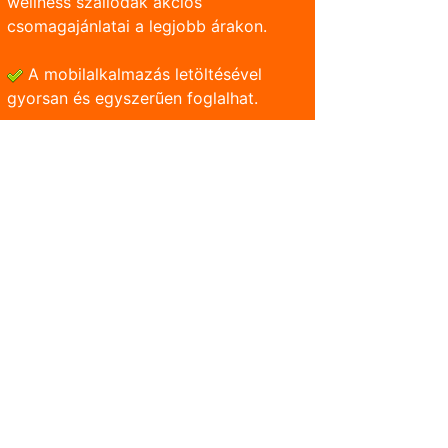
wellness szállodák akciós
csomagajánlatai a legjobb árakon.
A mobilalkalmazás letöltésével
gyorsan és egyszerũen foglalhat.