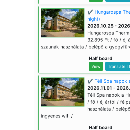
✔️ Hungarospa The
night)
2026.10.25 - 2026
Hungarospa Thermal
32.895 Ft / fő / éj 
szaunák használata / belépő a gyógyfür
Half board
View
Translate 
✔️ Téli Spa napok 
2026.11.01 - 2026
Téli Spa napok a H
/ fő / éj ártól / fé
használata / belép
ingyenes wifi /
Half board