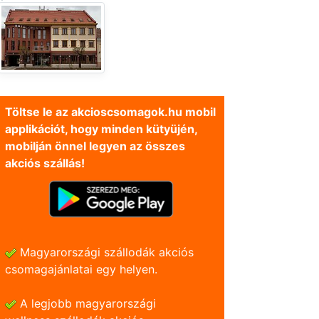
Töltse le az akcioscsomagok.hu mobil
applikációt, hogy minden kütyüjén,
mobilján önnel legyen az összes
akciós szállás!
Magyarországi szállodák akciós
csomagajánlatai egy helyen.
A legjobb magyarországi