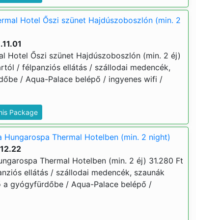
rmal Hotel Őszi szünet Hajdúszoboszlón (min. 2
.11.01
 Hotel Őszi szünet Hajdúszoboszlón (min. 2 éj)
ártól / félpanziós ellátás / szállodai medencék,
dőbe / Aqua-Palace belépő / ingyenes wifi /
This Package
a Hungarospa Thermal Hotelben (min. 2 night)
.12.22
ungarospa Thermal Hotelben (min. 2 éj) 31.280 Ft
lpanziós ellátás / szállodai medencék, szaunák
ő a gyógyfürdőbe / Aqua-Palace belépő /