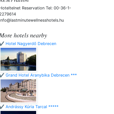
Hoteltelnet Reservation Tel: 00-36-1-
2279614
info@lastminutewellnesshotels.hu
More hotels nearby
✔️ Hotel Nagyerdő Debrecen
✔️ Grand Hotel Aranybika Debrecen ***
✔️ Andrássy Kúria Tarcal *****