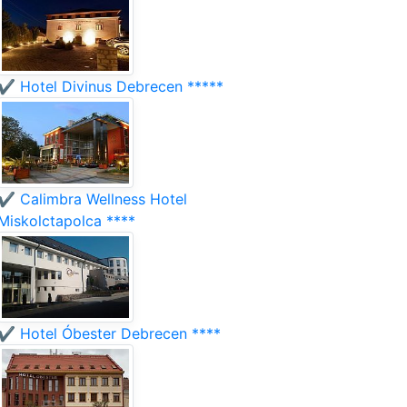
✔️ Hotel Divinus Debrecen *****
✔️ Calimbra Wellness Hotel
Miskolctapolca ****
✔️ Hotel Óbester Debrecen ****