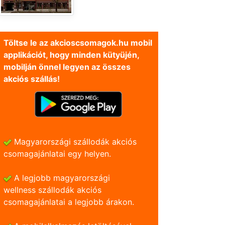
Töltse le az akcioscsomagok.hu mobil
applikációt, hogy minden kütyüjén,
mobilján önnel legyen az összes
akciós szállás!
Magyarországi szállodák akciós
csomagajánlatai egy helyen.
A legjobb magyarországi
wellness szállodák akciós
csomagajánlatai a legjobb árakon.