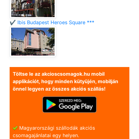
✔️ Ibis Budapest Heroes Square ***
Töltse le az akcioscsomagok.hu mobil
applikációt, hogy minden kütyüjén, mobilján
önnel legyen az összes akciós szállás!
Magyarországi szállodák akciós
csomagajánlatai egy helyen.