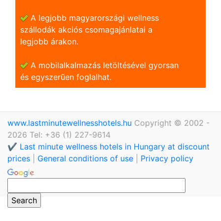
A legjobb magyarországi wellness
szállodák akciós csomagajánlatai a
legjobb árakon.
A mobilalkalmazás letöltésével gyorsan
és egyszerũen foglalhat.
www.lastminutewellnesshotels.hu
Copyright © 2002 -
2026 Tel: +36 (1) 227-9614
✔️ Last minute wellness hotels in Hungary at discount
prices
|
General conditions of use
|
Privacy policy