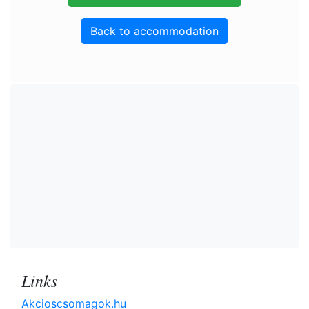
Back to accommodation
Links
Akcioscsomagok.hu