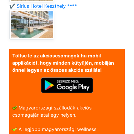
✔️ Sirius Hotel Keszthely ****
Töltse le az akcioscsomagok.hu mobil
applikációt, hogy minden kütyüjén, mobilján
önnel legyen az összes akciós szállás!
Magyarországi szállodák akciós
csomagajánlatai egy helyen.
A legjobb magyarországi wellness