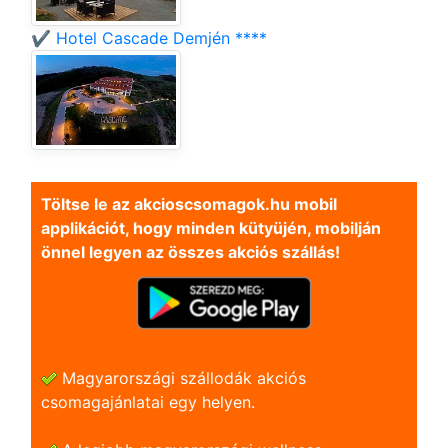
✔️ Hotel Cascade Demjén ****
Töltse le az akcioscsomagok.hu mobil
applikációt, hogy minden kütyüjén, mobilján
önnel legyen az összes akciós szállás!
Magyarországi szállodák akciós
csomagajánlatai egy helyen.