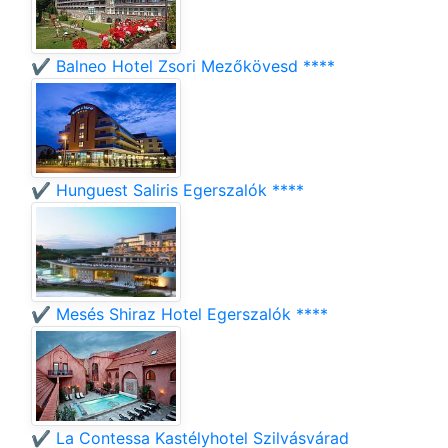
✔️ Balneo Hotel Zsori Mezőkövesd ****
✔️ Hunguest Saliris Egerszalók ****
✔️ Mesés Shiraz Hotel Egerszalók ****
✔️ La Contessa Kastélyhotel Szilvásvárad