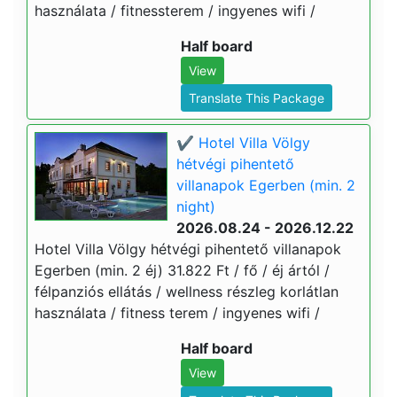
használata / fitnessterem / ingyenes wifi /
Half board
View
Translate This Package
✔️ Hotel Villa Völgy
hétvégi pihentető
villanapok Egerben (min. 2
night)
2026.08.24 - 2026.12.22
Hotel Villa Völgy hétvégi pihentető villanapok
Egerben (min. 2 éj) 31.822 Ft / fő / éj ártól /
félpanziós ellátás / wellness részleg korlátlan
használata / fitness terem / ingyenes wifi /
Half board
View