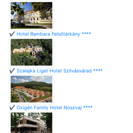
✔️ Hotel Bambara Felsőtárkány ****
✔️ Szalajka Liget Hotel Szilvásvárad ****
✔️ Oxigén Family Hotel Noszvaj ****