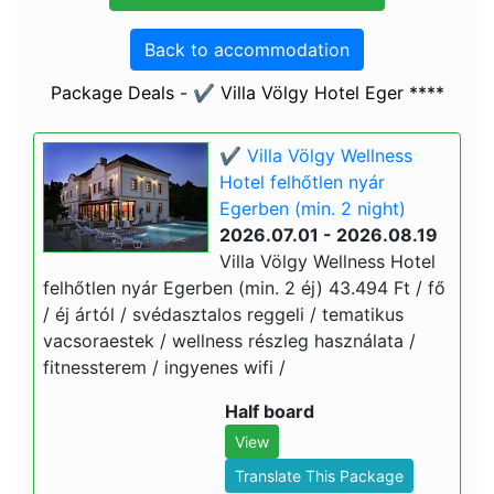
Back to accommodation
Package Deals - ✔️ Villa Völgy Hotel Eger ****
✔️ Villa Völgy Wellness
Hotel felhőtlen nyár
Egerben (min. 2 night)
2026.07.01 - 2026.08.19
Villa Völgy Wellness Hotel
felhőtlen nyár Egerben (min. 2 éj) 43.494 Ft / fő
/ éj ártól / svédasztalos reggeli / tematikus
vacsoraestek / wellness részleg használata /
fitnessterem / ingyenes wifi /
Half board
View
Translate This Package