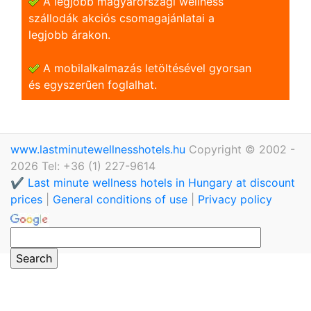
A legjobb magyarországi wellness
szállodák akciós csomagajánlatai a
legjobb árakon.
A mobilalkalmazás letöltésével gyorsan
és egyszerũen foglalhat.
www.lastminutewellnesshotels.hu
Copyright © 2002 -
2026 Tel: +36 (1) 227-9614
✔️ Last minute wellness hotels in Hungary at discount
prices
|
General conditions of use
|
Privacy policy