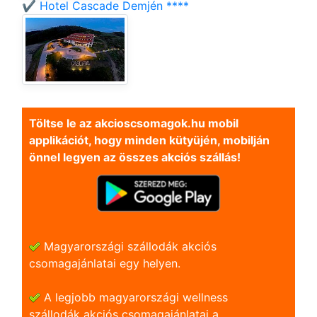
✔️ Hotel Cascade Demjén ****
Töltse le az akcioscsomagok.hu mobil
applikációt, hogy minden kütyüjén, mobilján
önnel legyen az összes akciós szállás!
Magyarországi szállodák akciós
csomagajánlatai egy helyen.
A legjobb magyarországi wellness
szállodák akciós csomagajánlatai a