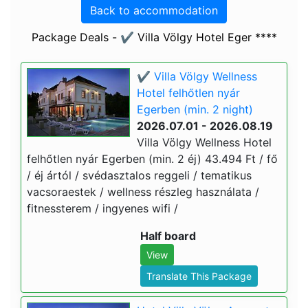
Back to accommodation
Package Deals - ✔️ Villa Völgy Hotel Eger ****
✔️ Villa Völgy Wellness
Hotel felhőtlen nyár
Egerben (min. 2 night)
2026.07.01 - 2026.08.19
Villa Völgy Wellness Hotel
felhőtlen nyár Egerben (min. 2 éj) 43.494 Ft / fő
/ éj ártól / svédasztalos reggeli / tematikus
vacsoraestek / wellness részleg használata /
fitnessterem / ingyenes wifi /
Half board
View
Translate This Package