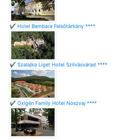
✔️ Hotel Bambara Felsőtárkány ****
✔️ Szalajka Liget Hotel Szilvásvárad ****
✔️ Oxigén Family Hotel Noszvaj ****