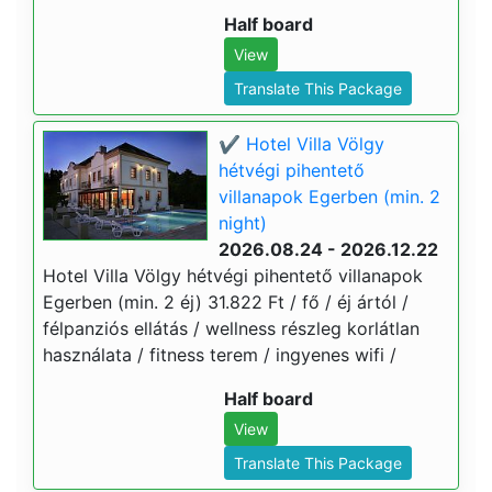
Half board
View
Translate This Package
✔️ Hotel Villa Völgy
hétvégi pihentető
villanapok Egerben (min. 2
night)
2026.08.24 - 2026.12.22
Hotel Villa Völgy hétvégi pihentető villanapok
Egerben (min. 2 éj) 31.822 Ft / fő / éj ártól /
félpanziós ellátás / wellness részleg korlátlan
használata / fitness terem / ingyenes wifi /
Half board
View
Translate This Package