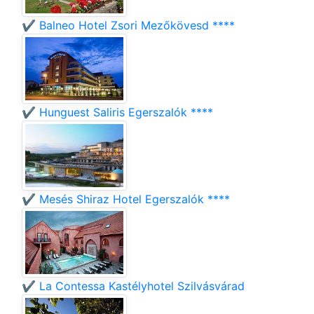
✔️ Balneo Hotel Zsori Mezőkövesd ****
✔️ Hunguest Saliris Egerszalók ****
✔️ Mesés Shiraz Hotel Egerszalók ****
✔️ La Contessa Kastélyhotel Szilvásvárad