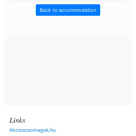
Back to accommodation
Links
Akcioscsomagok.hu