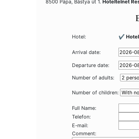
8500 Pápa, Bástya út 1.
Hoteltelnet R
Hotel:
✔️ Hotel
Arrival date:
Departure date:
Number of adults:
Number of children:
Full Name:
Telefon:
E-mail:
Comment: