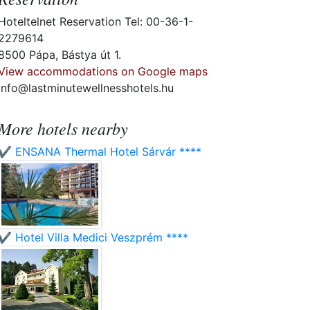
Hoteltelnet Reservation Tel: 00-36-1-
2279614
8500 Pápa, Bástya út 1.
View accommodations on Google maps
info@lastminutewellnesshotels.hu
More hotels nearby
✔️ ENSANA Thermal Hotel Sárvár ****
✔️ Hotel Villa Medici Veszprém ****