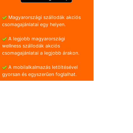
Magyarországi szállodák akciós
csomagajánlatai egy helyen.
A legjobb magyarországi
wellness szállodák akciós
csomagajánlatai a legjobb árakon.
A mobilalkalmazás letöltésével
gyorsan és egyszerũen foglalhat.