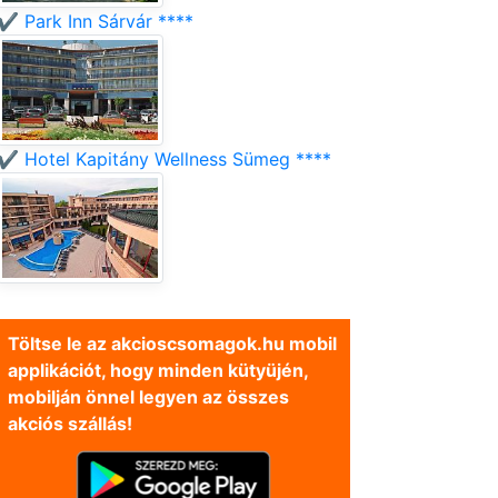
✔️ Park Inn Sárvár ****
✔️ Hotel Kapitány Wellness Sümeg ****
Töltse le az akcioscsomagok.hu mobil
applikációt, hogy minden kütyüjén,
mobilján önnel legyen az összes
akciós szállás!