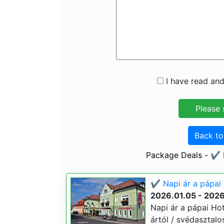
I have read and
Back t
Package Deals - ✔️ H
✔️ Napi ár a pápai 
2026.01.05 - 2026
Napi ár a pápai Hote
ártól / svédasztalo