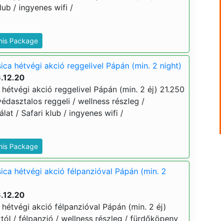
lub / ingyenes wifi /
This Package
sica hétvégi akció reggelivel Pápán (min. 2 night)
.12.20
a hétvégi akció reggelivel Pápán (min. 2 éj) 21.250
 svédasztalos reggeli / wellness részleg /
at / Safari klub / ingyenes wifi /
This Package
sica hétvégi akció félpanzióval Pápán (min. 2
.12.20
a hétvégi akció félpanzióval Pápán (min. 2 éj)
ártól / félpanzió / wellness részleg / fürdőköpeny