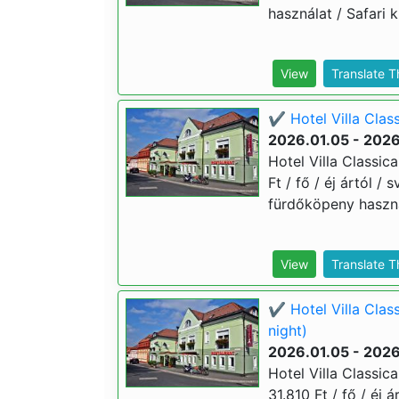
használat / Safari k
View
Translate 
✔️ Hotel Villa Clas
2026.01.05 - 2026
Hotel Villa Classic
Ft / fő / éj ártól /
fürdőköpeny használ
View
Translate 
✔️ Hotel Villa Clas
night)
2026.01.05 - 2026
Hotel Villa Classic
31.810 Ft / fő / éj 