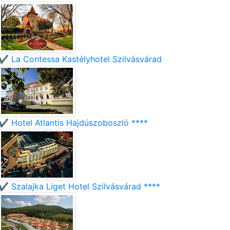
✔️ La Contessa Kastélyhotel Szilvásvárad
✔️ Hotel Atlantis Hajdúszoboszló ****
✔️ Szalajka Liget Hotel Szilvásvárad ****