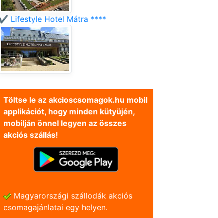
✔️ Lifestyle Hotel Mátra ****
Töltse le az akcioscsomagok.hu mobil
applikációt, hogy minden kütyüjén,
mobilján önnel legyen az összes
akciós szállás!
Magyarországi szállodák akciós
csomagajánlatai egy helyen.