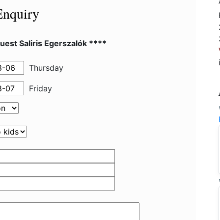
Enquiry
est Saliris Egerszalók ****
Thursday
Friday