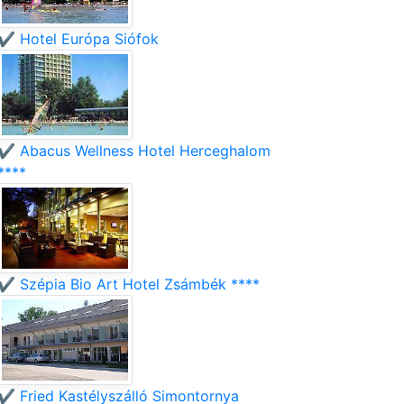
✔️ Hotel Európa Siófok
✔️ Abacus Wellness Hotel Herceghalom
****
✔️ Szépia Bio Art Hotel Zsámbék ****
✔️ Fried Kastélyszálló Simontornya