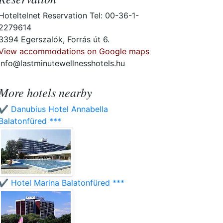
Hoteltelnet Reservation Tel: 00-36-1-
2279614
3394 Egerszalók, Forrás út 6.
View accommodations on Google maps
info@lastminutewellnesshotels.hu
More hotels nearby
✔️ Danubius Hotel Annabella
Balatonfüred ***
✔️ Hotel Marina Balatonfüred ***