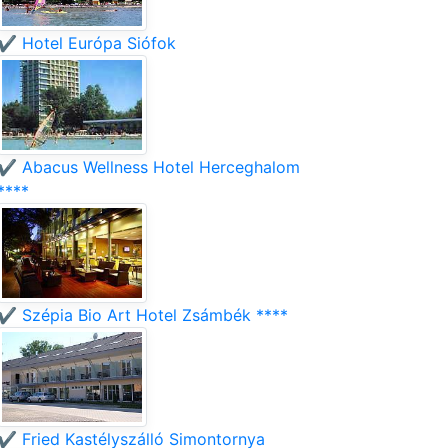
✔️ Hotel Európa Siófok
✔️ Abacus Wellness Hotel Herceghalom
****
✔️ Szépia Bio Art Hotel Zsámbék ****
✔️ Fried Kastélyszálló Simontornya