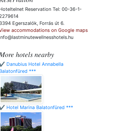
Hoteltelnet Reservation Tel: 00-36-1-
2279614
3394 Egerszalók, Forrás út 6.
View accommodations on Google maps
info@lastminutewellnesshotels.hu
More hotels nearby
✔️ Danubius Hotel Annabella
Balatonfüred ***
✔️ Hotel Marina Balatonfüred ***