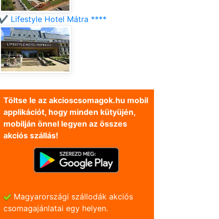
✔️ Lifestyle Hotel Mátra ****
Töltse le az akcioscsomagok.hu mobil
applikációt, hogy minden kütyüjén,
mobilján önnel legyen az összes
akciós szállás!
Magyarországi szállodák akciós
csomagajánlatai egy helyen.