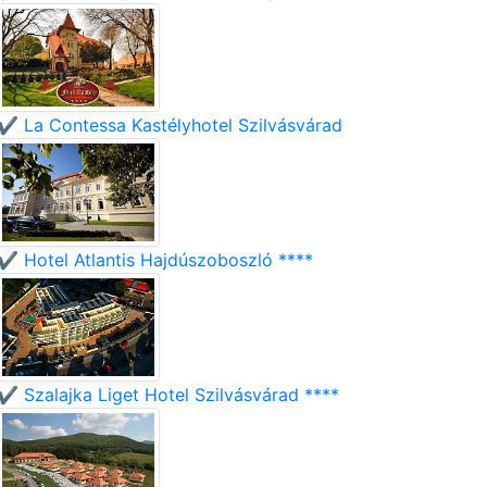
✔️ La Contessa Kastélyhotel Szilvásvárad
✔️ Hotel Atlantis Hajdúszoboszló ****
✔️ Szalajka Liget Hotel Szilvásvárad ****