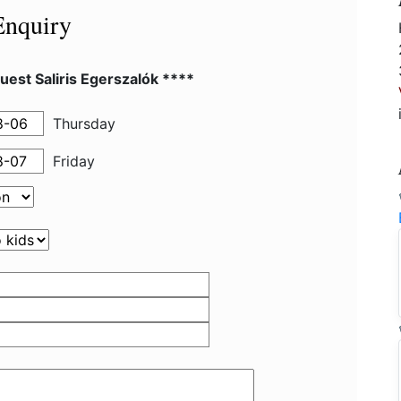
Enquiry
est Saliris Egerszalók ****
Thursday
Friday