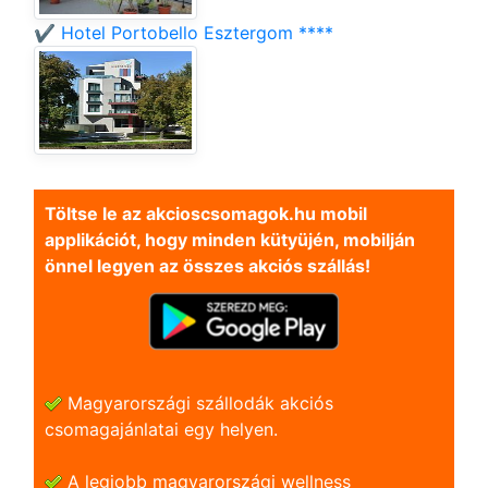
✔️ Hotel Portobello Esztergom ****
Töltse le az akcioscsomagok.hu mobil
applikációt, hogy minden kütyüjén, mobilján
önnel legyen az összes akciós szállás!
Magyarországi szállodák akciós
csomagajánlatai egy helyen.
A legjobb magyarországi wellness