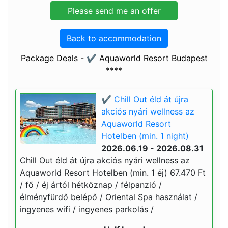
Back to accommodation
Package Deals - ✔️ Aquaworld Resort Budapest
****
✔️ Chill Out éld át újra
akciós nyári wellness az
Aquaworld Resort
Hotelben (min. 1 night)
2026.06.19 - 2026.08.31
Chill Out éld át újra akciós nyári wellness az
Aquaworld Resort Hotelben (min. 1 éj) 67.470 Ft
/ fő / éj ártól hétköznap / félpanzió /
élményfürdő belépő / Oriental Spa használat /
ingyenes wifi / ingyenes parkolás /