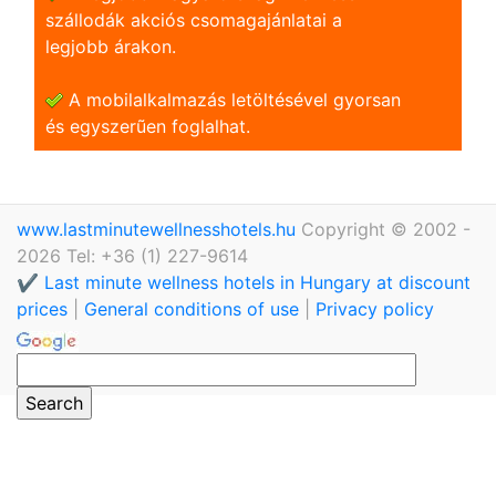
szállodák akciós csomagajánlatai a
legjobb árakon.
A mobilalkalmazás letöltésével gyorsan
és egyszerũen foglalhat.
www.lastminutewellnesshotels.hu
Copyright © 2002 -
2026 Tel: +36 (1) 227-9614
✔️ Last minute wellness hotels in Hungary at discount
prices
|
General conditions of use
|
Privacy policy