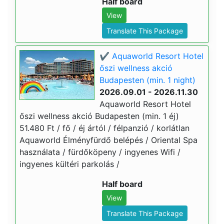
Half board
View
Translate This Package
✔️ Aquaworld Resort Hotel
őszi wellness akció
Budapesten (min. 1 night)
2026.09.01 - 2026.11.30
Aquaworld Resort Hotel
őszi wellness akció Budapesten (min. 1 éj)
51.480 Ft / fő / éj ártól / félpanzió / korlátlan
Aquaworld Élményfürdő belépés / Oriental Spa
használata / fürdőköpeny / ingyenes Wifi /
ingyenes kültéri parkolás /
Half board
View
Translate This Package