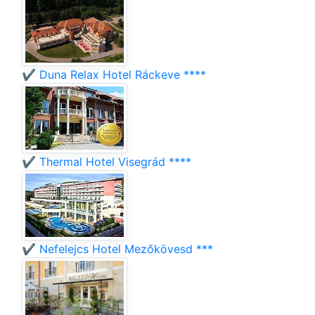
✔️ Duna Relax Hotel Ráckeve ****
✔️ Thermal Hotel Visegrád ****
✔️ Nefelejcs Hotel Mezőkövesd ***