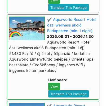
View
Translate This Package
✔️ Aquaworld Resort Hotel
őszi wellness akció
Budapesten (min. 1 night)
2026.09.01 - 2026.11.30
Aquaworld Resort Hotel
őszi wellness akció Budapesten (min. 1 éj)
51.480 Ft / fő / éj ártól / félpanzió / korlátlan
Aquaworld Élményfürdő belépés / Oriental Spa
használata / fürdőköpeny / ingyenes Wifi /
ingyenes kültéri parkolás /
Half board
View
Translate This Package
✔️ Aquaworld Resort