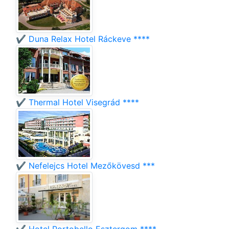
✔️ Duna Relax Hotel Ráckeve ****
✔️ Thermal Hotel Visegrád ****
✔️ Nefelejcs Hotel Mezőkövesd ***