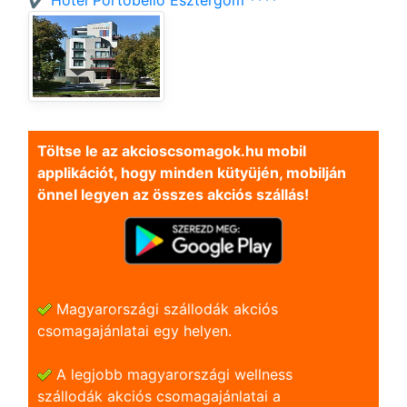
✔️ Hotel Portobello Esztergom ****
Töltse le az akcioscsomagok.hu mobil
applikációt, hogy minden kütyüjén, mobilján
önnel legyen az összes akciós szállás!
Magyarországi szállodák akciós
csomagajánlatai egy helyen.
A legjobb magyarországi wellness
szállodák akciós csomagajánlatai a