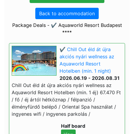
Back to accommodation
Package Deals - ✔️ Aquaworld Resort Budapest
****
✔️ Chill Out éld át újra
akciós nyári wellness az
Aquaworld Resort
Hotelben (min. 1 night)
2026.06.19 - 2026.08.31
Chill Out éld át újra akciós nyári wellness az
Aquaworld Resort Hotelben (min. 1 éj) 67.470 Ft
/ fő / éj ártól hétköznap / félpanzió /
élményfürdő belépő / Oriental Spa használat /
ingyenes wifi / ingyenes parkolás /
Half board