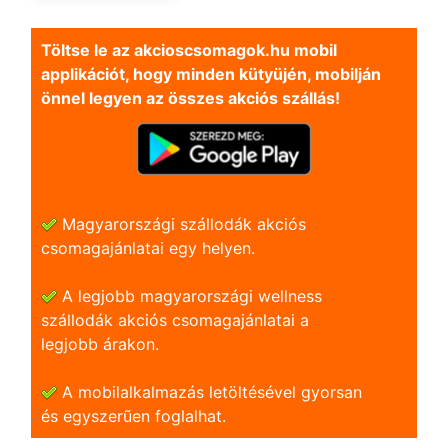
Töltse le az akcioscsomagok.hu mobil
applikációt, hogy minden kütyüjén, mobilján
önnel legyen az összes akciós szállás!
Magyarországi szállodák akciós
csomagajánlatai egy helyen.
A legjobb magyarországi wellness
szállodák akciós csomagajánlatai a
legjobb árakon.
A mobilalkalmazás letöltésével gyorsan
és egyszerũen foglalhat.