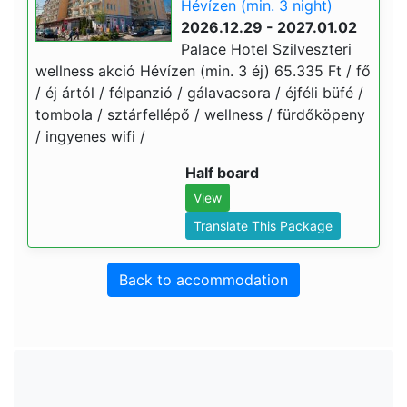
Hévízen (min. 3 night)
2026.12.29 - 2027.01.02
Palace Hotel Szilveszteri
wellness akció Hévízen (min. 3 éj) 65.335 Ft / fő
/ éj ártól / félpanzió / gálavacsora / éjféli büfé /
tombola / sztárfellépő / wellness / fürdőköpeny
/ ingyenes wifi /
Half board
View
Translate This Package
Back to accommodation