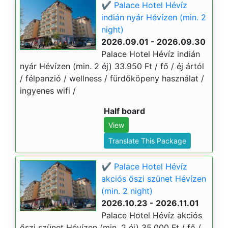
✔️ Palace Hotel Hévíz
indián nyár Hévízen (min. 2
night)
2026.09.01 - 2026.09.30
Palace Hotel Hévíz indián
nyár Hévízen (min. 2 éj) 33.950 Ft / fő / éj ártól
/ félpanzió / wellness / fürdőköpeny használat /
ingyenes wifi /
Half board
View
Translate This Package
✔️ Palace Hotel Hévíz
akciós őszi szünet Hévízen
(min. 2 night)
2026.10.23 - 2026.11.01
Palace Hotel Hévíz akciós
őszi szünet Hévízen (min. 2 éj) 35.000 Ft / fő /