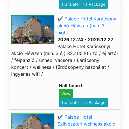
Translate This Package
✔️ Palace Hotel Karácsonyi
akció Hévízen (min. 3
night)
2026.12.24 - 2026.12.27
Palace Hotel Karácsonyi
akció Hévízen (min. 3 éj) 32.400 Ft / fő / éj ártól
/ félpanzió / ünnepi vacsora / karácsonyi
koncert / wellness / fürdőköpeny használat /
ingyenes wifi /
Half board
View
Translate This Package
✔️ Palace Hotel
Szilveszteri wellness akció