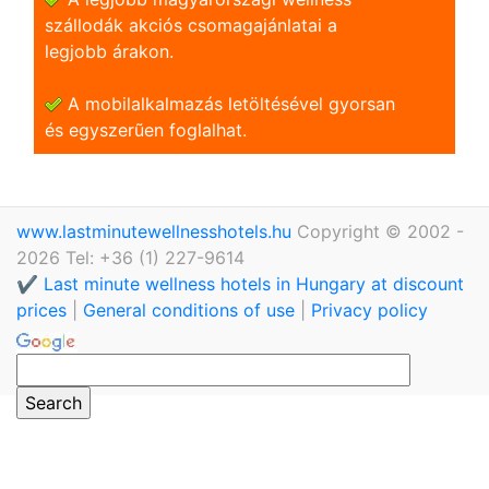
szállodák akciós csomagajánlatai a
legjobb árakon.
A mobilalkalmazás letöltésével gyorsan
és egyszerũen foglalhat.
www.lastminutewellnesshotels.hu
Copyright © 2002 -
2026 Tel: +36 (1) 227-9614
✔️ Last minute wellness hotels in Hungary at discount
prices
|
General conditions of use
|
Privacy policy