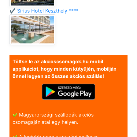
✔️ Sirius Hotel Keszthely ****
Töltse le az akcioscsomagok.hu mobil
applikációt, hogy minden kütyüjén, mobilján
önnel legyen az összes akciós szállás!
Magyarországi szállodák akciós
csomagajánlatai egy helyen.
A legjobb magyarországi wellness