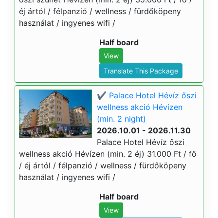
éj ártól / félpanzió / wellness / fürdőköpeny
használat / ingyenes wifi /
Half board
View
Translate This Package
✔️ Palace Hotel Hévíz őszi
wellness akció Hévízen
(min. 2 night)
2026.10.01 - 2026.11.30
Palace Hotel Hévíz őszi
wellness akció Hévízen (min. 2 éj) 31.000 Ft / fő
/ éj ártól / félpanzió / wellness / fürdőköpeny
használat / ingyenes wifi /
Half board
View