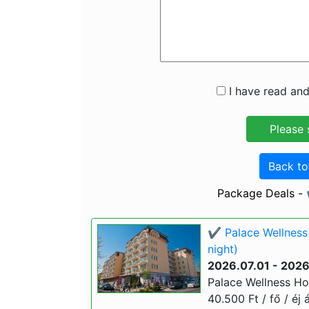
I have read and
Back t
Package Deals - 
✔️ Palace Wellness 
night)
2026.07.01 - 202
Palace Wellness Hot
40.500 Ft / fő / éj 