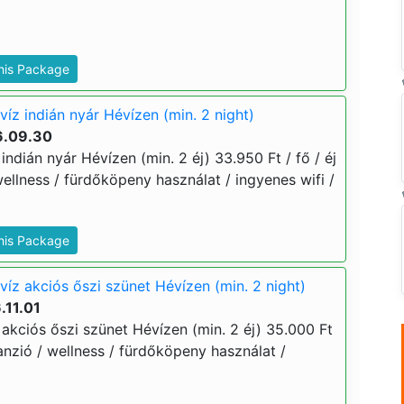
This Package
íz indián nyár Hévízen (min. 2 night)
6.09.30
indián nyár Hévízen (min. 2 éj) 33.950 Ft / fő / éj
 wellness / fürdőköpeny használat / ingyenes wifi /
This Package
íz akciós őszi szünet Hévízen (min. 2 night)
.11.01
akciós őszi szünet Hévízen (min. 2 éj) 35.000 Ft
lpanzió / wellness / fürdőköpeny használat /