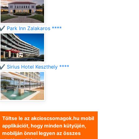
✔️ Park Inn Zalakaros ****
✔️ Sirius Hotel Keszthely ****
Töltse le az akcioscsomagok.hu mobil
applikációt, hogy minden kütyüjén,
mobilján önnel legyen az összes