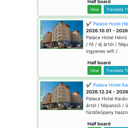
Half board
View
Translate 
✔️ Palace Hotel Hév
2026.10.01 - 2026
Palace Hotel Hévíz 
/ fő / éj ártól / fé
ingyenes wifi /
Half board
View
Translate 
✔️ Palace Hotel Ka
2026.12.24 - 2026
Palace Hotel Karács
ártól / félpanzió /
fürdőköpeny használ
Half board