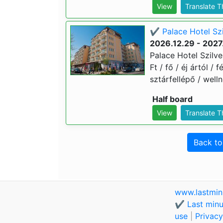
View
Translate 
✔️ Palace Hotel Szi
2026.12.29 - 2027
Palace Hotel Szilve
Ft / fő / éj ártól /
sztárfellépő / well
Half board
View
Translate 
Back t
www.lastmin
✔️ Last minu
use
|
Privacy