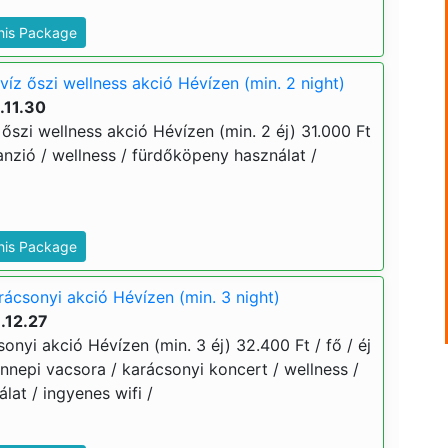
This Package
íz őszi wellness akció Hévízen (min. 2 night)
.11.30
őszi wellness akció Hévízen (min. 2 éj) 31.000 Ft
lpanzió / wellness / fürdőköpeny használat /
This Package
rácsonyi akció Hévízen (min. 3 night)
.12.27
onyi akció Hévízen (min. 3 éj) 32.400 Ft / fő / éj
 ünnepi vacsora / karácsonyi koncert / wellness /
at / ingyenes wifi /