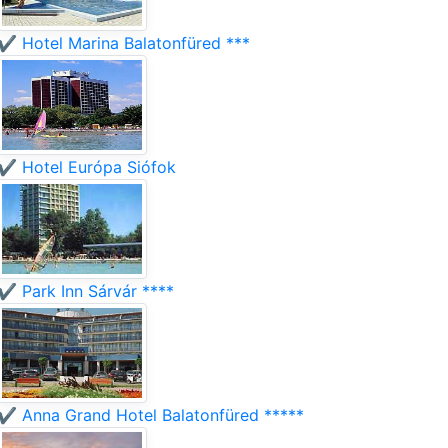
✔️ Hotel Marina Balatonfüred ***
✔️ Hotel Európa Siófok
✔️ Park Inn Sárvár ****
✔️ Anna Grand Hotel Balatonfüred *****