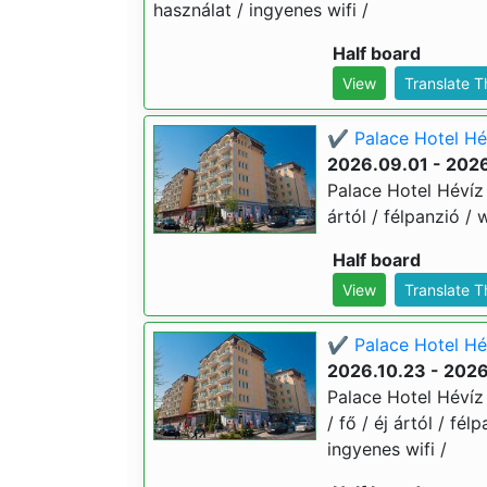
használat / ingyenes wifi /
Half board
View
Translate 
✔️ Palace Hotel Hév
2026.09.01 - 202
Palace Hotel Hévíz 
ártól / félpanzió /
Half board
View
Translate 
✔️ Palace Hotel Hév
2026.10.23 - 2026
Palace Hotel Hévíz 
/ fő / éj ártól / fé
ingyenes wifi /