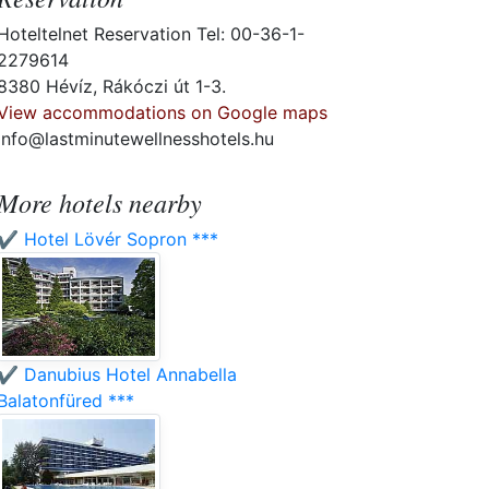
Hoteltelnet Reservation Tel: 00-36-1-
2279614
8380 Hévíz, Rákóczi út 1-3.
View accommodations on Google maps
info@lastminutewellnesshotels.hu
More hotels nearby
✔️ Hotel Lövér Sopron ***
✔️ Danubius Hotel Annabella
Balatonfüred ***