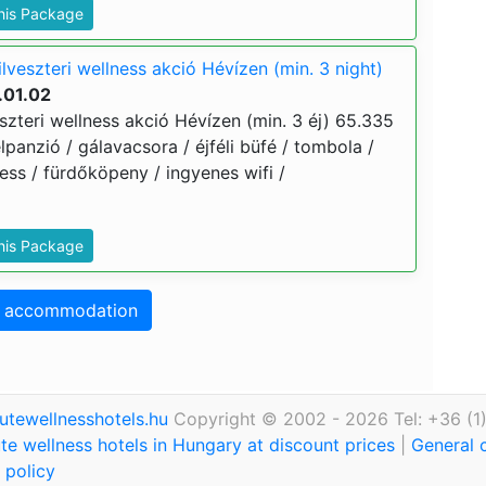
This Package
lveszteri wellness akció Hévízen (min. 3 night)
.01.02
szteri wellness akció Hévízen (min. 3 éj) 65.335
 félpanzió / gálavacsora / éjféli büfé / tombola /
ness / fürdőköpeny / ingyenes wifi /
This Package
o accommodation
utewellnesshotels.hu
Copyright © 2002 - 2026 Tel: +36 (1
te wellness hotels in Hungary at discount prices
|
General 
 policy