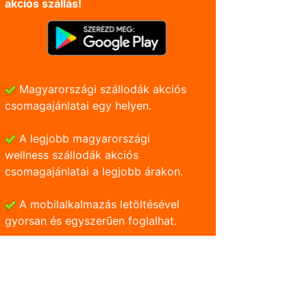
akciós szállás!
Magyarországi szállodák akciós
csomagajánlatai egy helyen.
A legjobb magyarországi
wellness szállodák akciós
csomagajánlatai a legjobb árakon.
A mobilalkalmazás letöltésével
gyorsan és egyszerũen foglalhat.