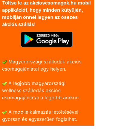
Töltse le az akcioscsomagok.hu mobil
applikációt, hogy minden kütyüjén,
mobilján önnel legyen az összes
akciós szállás!
Magyarországi szállodák akciós
csomagajánlatai egy helyen.
A legjobb magyarországi
wellness szállodák akciós
csomagajánlatai a legjobb árakon.
A mobilalkalmazás letöltésével
gyorsan és egyszerũen foglalhat.