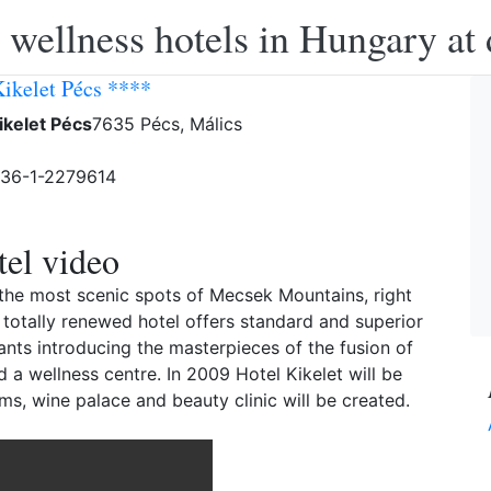
 wellness hotels in Hungary at 
Kikelet Pécs ****
ikelet Pécs
7635 Pécs, Málics
-36-1-2279614
el video
f the most scenic spots of Mecsek Mountains, right
otally renewed hotel offers standard and superior
nts introducing the masterpieces of the fusion of
d a wellness centre. In 2009 Hotel Kikelet will be
s, wine palace and beauty clinic will be created.