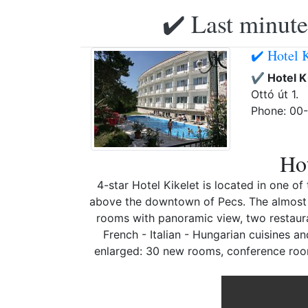
✔️ Last minute
✔️ Hotel 
✔️ Hotel K
Ottó út 1.
Phone: 00
Hot
4-star Hotel Kikelet is located in one o
above the downtown of Pecs. The almost t
rooms with panoramic view, two restaura
French - Italian - Hungarian cuisines an
enlarged: 30 new rooms, conference room