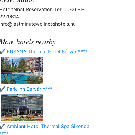
Hoteltelnet Reservation Tel: 00-36-1-
2279614
info@lastminutewellnesshotels.hu
More hotels nearby
✔️ ENSANA Thermal Hotel Sárvár ****
✔️ Park Inn Sárvár ****
✔️ Ambient Hotel Thermal Spa Sikonda
****