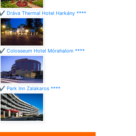
✔️ Dráva Thermal Hotel Harkány ****
✔️ Colosseum Hotel Mórahalom ****
✔️ Park Inn Zalakaros ****