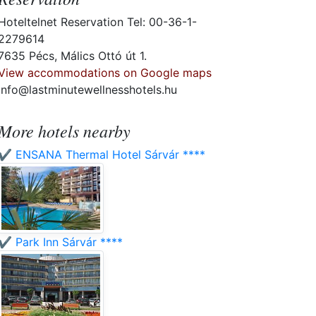
Hoteltelnet Reservation Tel: 00-36-1-
2279614
7635 Pécs, Málics Ottó út 1.
View accommodations on Google maps
info@lastminutewellnesshotels.hu
More hotels nearby
✔️ ENSANA Thermal Hotel Sárvár ****
✔️ Park Inn Sárvár ****