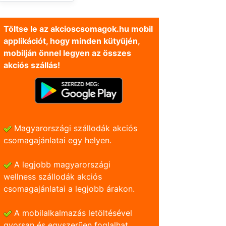
Töltse le az akcioscsomagok.hu mobil
applikációt, hogy minden kütyüjén,
mobilján önnel legyen az összes
akciós szállás!
Magyarországi szállodák akciós
csomagajánlatai egy helyen.
A legjobb magyarországi
wellness szállodák akciós
csomagajánlatai a legjobb árakon.
A mobilalkalmazás letöltésével
gyorsan és egyszerũen foglalhat.