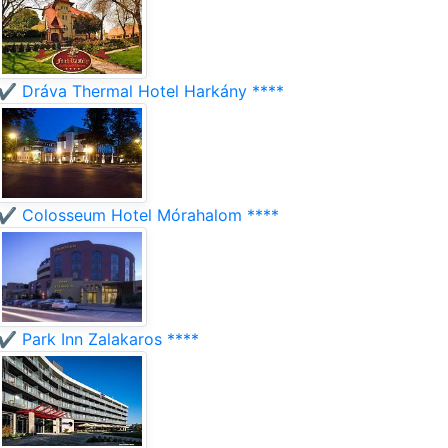
✔️ Dráva Thermal Hotel Harkány ****
✔️ Colosseum Hotel Mórahalom ****
✔️ Park Inn Zalakaros ****