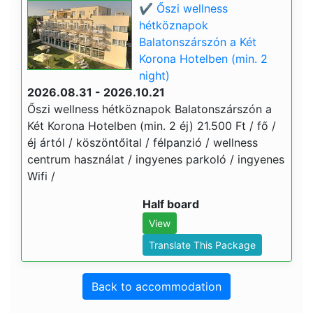
✔️ Őszi wellness
hétköznapok
Balatonszárszón a Két
Korona Hotelben (min. 2
night)
2026.08.31 - 2026.10.21
Őszi wellness hétköznapok Balatonszárszón a
Két Korona Hotelben (min. 2 éj) 21.500 Ft / fő /
éj ártól / köszöntőital / félpanzió / wellness
centrum használat / ingyenes parkoló / ingyenes
Wifi /
Half board
View
Translate This Package
Back to accommodation