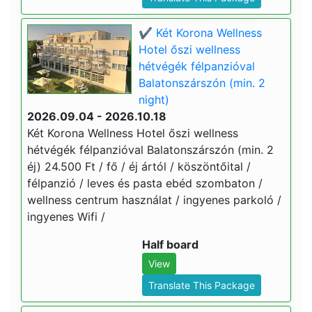
✔️ Két Korona Wellness
Hotel őszi wellness
hétvégék félpanzióval
Balatonszárszón (min. 2
night)
2026.09.04 - 2026.10.18
Két Korona Wellness Hotel őszi wellness
hétvégék félpanzióval Balatonszárszón (min. 2
éj) 24.500 Ft / fő / éj ártól / köszöntőital /
félpanzió / leves és pasta ebéd szombaton /
wellness centrum használat / ingyenes parkoló /
ingyenes Wifi /
Half board
View
Translate This Package