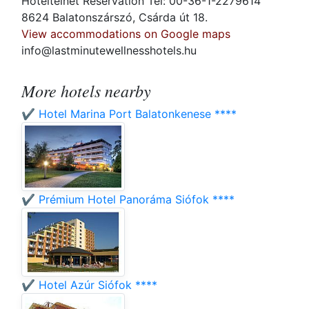
Hoteltelnet Reservation Tel: 00-36-1-2279614
8624 Balatonszárszó, Csárda út 18.
View accommodations on Google maps
info@lastminutewellnesshotels.hu
More hotels nearby
✔️ Hotel Marina Port Balatonkenese ****
✔️ Prémium Hotel Panoráma Siófok ****
✔️ Hotel Azúr Siófok ****