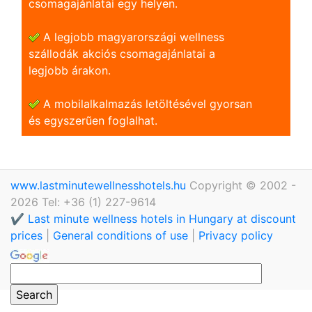
csomagajánlatai egy helyen.
A legjobb magyarországi wellness
szállodák akciós csomagajánlatai a
legjobb árakon.
A mobilalkalmazás letöltésével gyorsan
és egyszerũen foglalhat.
www.lastminutewellnesshotels.hu
Copyright © 2002 -
2026 Tel: +36 (1) 227-9614
✔️ Last minute wellness hotels in Hungary at discount
prices
|
General conditions of use
|
Privacy policy