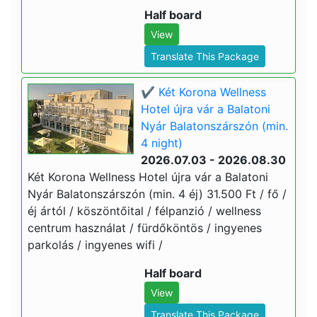
Half board
View
Translate This Package
✔️ Két Korona Wellness
Hotel újra vár a Balatoni
Nyár Balatonszárszón (min.
4 night)
2026.07.03 - 2026.08.30
Két Korona Wellness Hotel újra vár a Balatoni
Nyár Balatonszárszón (min. 4 éj) 31.500 Ft / fő /
éj ártól / köszöntőital / félpanzió / wellness
centrum használat / fürdőköntös / ingyenes
parkolás / ingyenes wifi /
Half board
View
Translate This Package