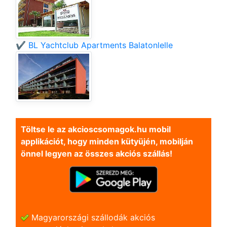
✔️ BL Yachtclub Apartments Balatonlelle
Töltse le az akcioscsomagok.hu mobil
applikációt, hogy minden kütyüjén, mobilján
önnel legyen az összes akciós szállás!
Magyarországi szállodák akciós