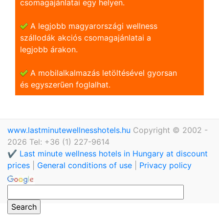
csomagajánlatai egy helyen.
A legjobb magyarországi wellness
szállodák akciós csomagajánlatai a
legjobb árakon.
A mobilalkalmazás letöltésével gyorsan
és egyszerũen foglalhat.
www.lastminutewellnesshotels.hu
Copyright © 2002 -
2026 Tel: +36 (1) 227-9614
✔️ Last minute wellness hotels in Hungary at discount
prices
|
General conditions of use
|
Privacy policy