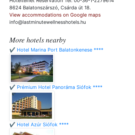
Hoteltelnet Reservation Tel: 00-36-1-2279614
8624 Balatonszárszó, Csárda út 18.
View accommodations on Google maps
info@lastminutewellnesshotels.hu
More hotels nearby
✔️ Hotel Marina Port Balatonkenese ****
✔️ Prémium Hotel Panoráma Siófok ****
✔️ Hotel Azúr Siófok ****