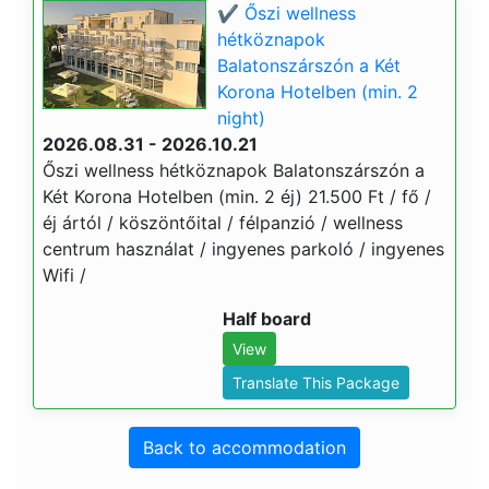
✔️ Őszi wellness
hétköznapok
Balatonszárszón a Két
Korona Hotelben (min. 2
night)
2026.08.31 - 2026.10.21
Őszi wellness hétköznapok Balatonszárszón a
Két Korona Hotelben (min. 2 éj) 21.500 Ft / fő /
éj ártól / köszöntőital / félpanzió / wellness
centrum használat / ingyenes parkoló / ingyenes
Wifi /
Half board
View
Translate This Package
Back to accommodation