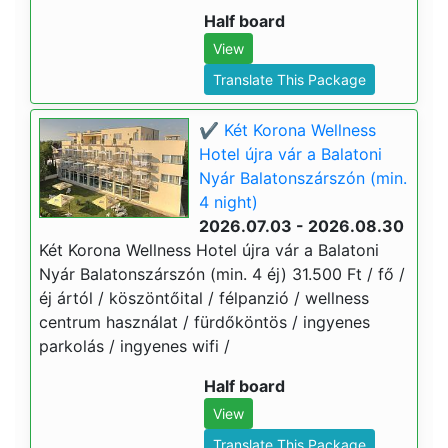
Half board
View
Translate This Package
✔️ Két Korona Wellness
Hotel újra vár a Balatoni
Nyár Balatonszárszón (min.
4 night)
2026.07.03 - 2026.08.30
Két Korona Wellness Hotel újra vár a Balatoni
Nyár Balatonszárszón (min. 4 éj) 31.500 Ft / fő /
éj ártól / köszöntőital / félpanzió / wellness
centrum használat / fürdőköntös / ingyenes
parkolás / ingyenes wifi /
Half board
View
Translate This Package