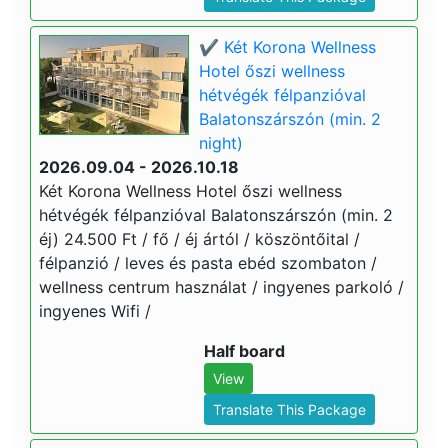
✔️ Két Korona Wellness
Hotel őszi wellness
hétvégék félpanzióval
Balatonszárszón (min. 2
night)
2026.09.04 - 2026.10.18
Két Korona Wellness Hotel őszi wellness
hétvégék félpanzióval Balatonszárszón (min. 2
éj) 24.500 Ft / fő / éj ártól / köszöntőital /
félpanzió / leves és pasta ebéd szombaton /
wellness centrum használat / ingyenes parkoló /
ingyenes Wifi /
Half board
View
Translate This Package