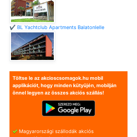
✔️ BL Yachtclub Apartments Balatonlelle
Töltse le az akcioscsomagok.hu mobil
applikációt, hogy minden kütyüjén, mobilján
önnel legyen az összes akciós szállás!
Magyarországi szállodák akciós