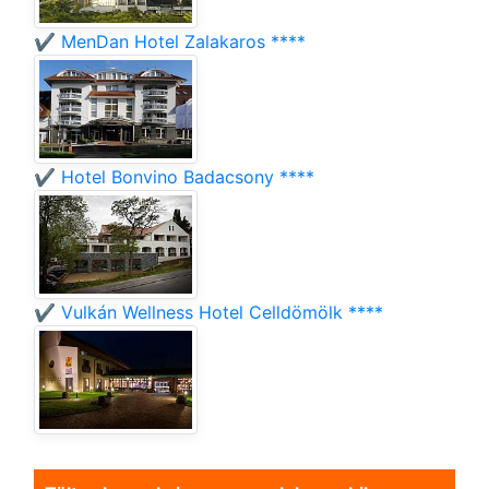
✔️ MenDan Hotel Zalakaros ****
✔️ Hotel Bonvino Badacsony ****
✔️ Vulkán Wellness Hotel Celldömölk ****