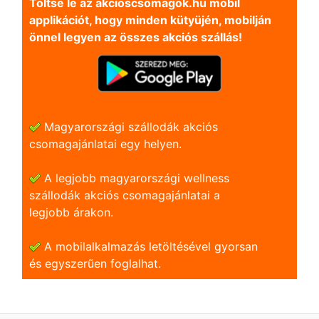
Töltse le az akcioscsomagok.hu mobil
applikációt, hogy minden kütyüjén, mobilján
önnel legyen az összes akciós szállás!
Magyarországi szállodák akciós
csomagajánlatai egy helyen.
A legjobb magyarországi wellness
szállodák akciós csomagajánlatai a
legjobb árakon.
A mobilalkalmazás letöltésével gyorsan
és egyszerũen foglalhat.