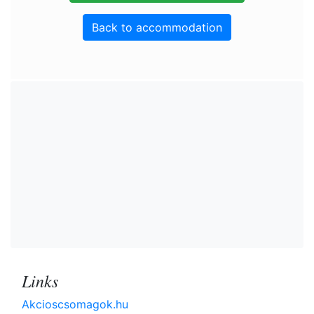
Back to accommodation
Links
Akcioscsomagok.hu