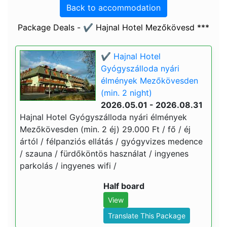
Back to accommodation
Package Deals - ✔️ Hajnal Hotel Mezőkövesd ***
✔️ Hajnal Hotel
Gyógyszálloda nyári
élmények Mezőkövesden
(min. 2 night)
2026.05.01 - 2026.08.31
Hajnal Hotel Gyógyszálloda nyári élmények
Mezőkövesden (min. 2 éj) 29.000 Ft / fő / éj
ártól / félpanziós ellátás / gyógyvizes medence
/ szauna / fürdőköntös használat / ingyenes
parkolás / ingyenes wifi /
Half board
View
Translate This Package