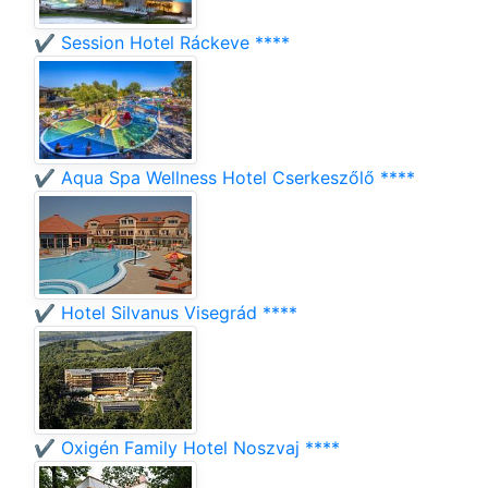
✔️ Session Hotel Ráckeve ****
✔️ Aqua Spa Wellness Hotel Cserkeszőlő ****
✔️ Hotel Silvanus Visegrád ****
✔️ Oxigén Family Hotel Noszvaj ****