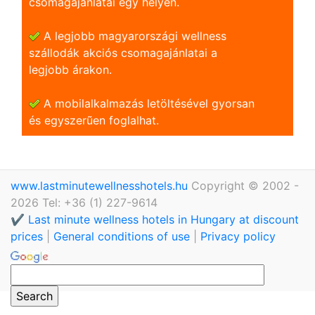
csomagajánlatai egy helyen.
A legjobb magyarországi wellness
szállodák akciós csomagajánlatai a
legjobb árakon.
A mobilalkalmazás letöltésével gyorsan
és egyszerũen foglalhat.
www.lastminutewellnesshotels.hu
Copyright © 2002 -
2026 Tel: +36 (1) 227-9614
✔️ Last minute wellness hotels in Hungary at discount
prices
|
General conditions of use
|
Privacy policy