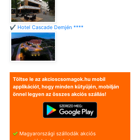
✔️ Hotel Cascade Demjén ****
Töltse le az akcioscsomagok.hu mobil
applikációt, hogy minden kütyüjén, mobilján
önnel legyen az összes akciós szállás!
Magyarországi szállodák akciós