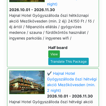
night)
2026.10.01 - 2026.11.30
Hajnal Hotel Gyógyszálloda őszi hétköznapi
akció Mezőkövesden (min. 2 éj) 24.150 Ft / fő /
éj ártól / félpanziós ellátás / gyógyvizes
medence / szauna / fürdőköntös használat /
ingyenes parkolás / ingyenes wifi /
Half board
View
Translate This Package
✔️ Hajnal Hotel
Gyógyszálloda őszi hétvégi
akció Mezőkövesden (min.
2 night)
2026.10.01 - 2026.11.30
Hajnal Hotel Gyógyszálloda őszi hétvégi akció