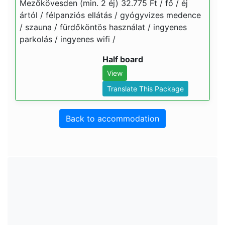
Mezőkövesden (min. 2 éj) 32.775 Ft / fő / éj
ártól / félpanziós ellátás / gyógyvizes medence
/ szauna / fürdőköntös használat / ingyenes
parkolás / ingyenes wifi /
Half board
View
Translate This Package
Back to accommodation