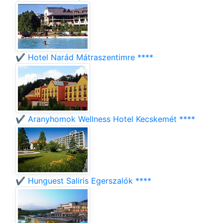
✔️ Hotel Narád Mátraszentimre ****
✔️ Aranyhomok Wellness Hotel Kecskemét ****
✔️ Hunguest Saliris Egerszalók ****