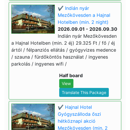
✔️ Indián nyár
Mezőkövesden a Hajnal
Hotelben (min. 2 night)
2026.09.01 - 2026.09.30
Indián nyár Mezőkövesden
a Hajnal Hotelben (min. 2 éj) 29.325 Ft / fő / éj
ártól / félpanziós ellátás / gyógyvizes medence
/ szauna / fürdőköntös használat / ingyenes
parkolás / ingyenes wifi /
Half board
View
Translate This Package
✔️ Hajnal Hotel
Gyógyszálloda őszi
hétköznapi akció
Mezőkövesden (min. 2