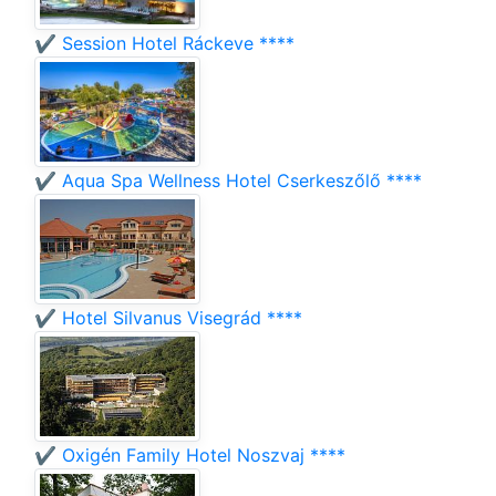
✔️ Session Hotel Ráckeve ****
✔️ Aqua Spa Wellness Hotel Cserkeszőlő ****
✔️ Hotel Silvanus Visegrád ****
✔️ Oxigén Family Hotel Noszvaj ****