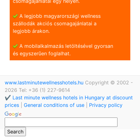
csomagajánlatai egy helyen.
A legjobb magyarországi wellness
szállodák akciós csomagajánlatai a
legjobb árakon.
A mobilalkalmazás letöltésével gyorsan
és egyszerũen foglalhat.
www.lastminutewellnesshotels.hu
Copyright © 2002 -
2026 Tel: +36 (1) 227-9614
✔️ Last minute wellness hotels in Hungary at discount
prices
|
General conditions of use
|
Privacy policy