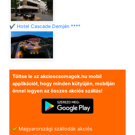
✔️ Hotel Cascade Demjén ****
Töltse le az akcioscsomagok.hu mobil
applikációt, hogy minden kütyüjén, mobilján
önnel legyen az összes akciós szállás!
Magyarországi szállodák akciós