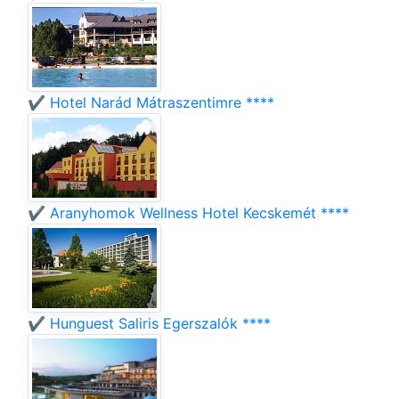
✔️ Hotel Narád Mátraszentimre ****
✔️ Aranyhomok Wellness Hotel Kecskemét ****
✔️ Hunguest Saliris Egerszalók ****