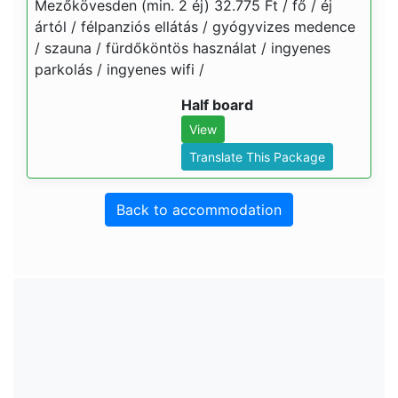
Mezőkövesden (min. 2 éj) 32.775 Ft / fő / éj
ártól / félpanziós ellátás / gyógyvizes medence
/ szauna / fürdőköntös használat / ingyenes
parkolás / ingyenes wifi /
Half board
View
Translate This Package
Back to accommodation