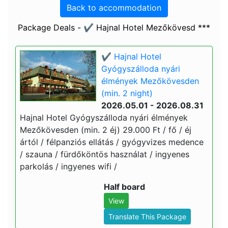
Back to accommodation
Package Deals - ✔️ Hajnal Hotel Mezőkövesd ***
✔️ Hajnal Hotel
Gyógyszálloda nyári
élmények Mezőkövesden
(min. 2 night)
2026.05.01 - 2026.08.31
Hajnal Hotel Gyógyszálloda nyári élmények
Mezőkövesden (min. 2 éj) 29.000 Ft / fő / éj
ártól / félpanziós ellátás / gyógyvizes medence
/ szauna / fürdőköntös használat / ingyenes
parkolás / ingyenes wifi /
Half board
View
Translate This Package