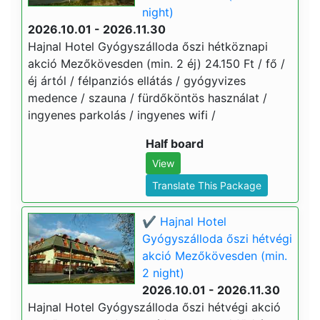
night)
2026.10.01 - 2026.11.30
Hajnal Hotel Gyógyszálloda őszi hétköznapi
akció Mezőkövesden (min. 2 éj) 24.150 Ft / fő /
éj ártól / félpanziós ellátás / gyógyvizes
medence / szauna / fürdőköntös használat /
ingyenes parkolás / ingyenes wifi /
Half board
View
Translate This Package
✔️ Hajnal Hotel
Gyógyszálloda őszi hétvégi
akció Mezőkövesden (min.
2 night)
2026.10.01 - 2026.11.30
Hajnal Hotel Gyógyszálloda őszi hétvégi akció