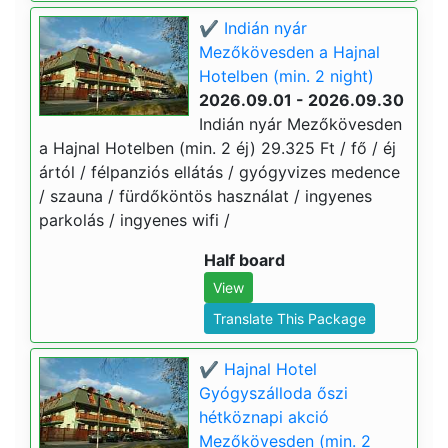
✔️ Indián nyár
Mezőkövesden a Hajnal
Hotelben (min. 2 night)
2026.09.01 - 2026.09.30
Indián nyár Mezőkövesden
a Hajnal Hotelben (min. 2 éj) 29.325 Ft / fő / éj
ártól / félpanziós ellátás / gyógyvizes medence
/ szauna / fürdőköntös használat / ingyenes
parkolás / ingyenes wifi /
Half board
View
Translate This Package
✔️ Hajnal Hotel
Gyógyszálloda őszi
hétköznapi akció
Mezőkövesden (min. 2