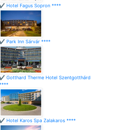
✔️ Hotel Fagus Sopron ****
✔️ Park Inn Sárvár ****
✔️ Gotthard Therme Hotel Szentgotthárd
****
✔️ Hotel Karos Spa Zalakaros ****