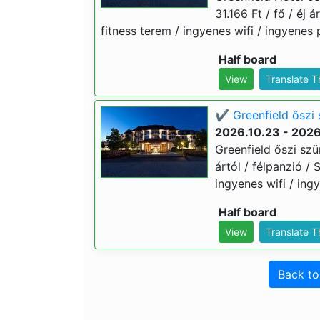
31.166 Ft / fő / éj 
fitness terem / ingyenes wifi / ingyenes 
Half board
View
Translate 
✔️ Greenfield őszi 
2026.10.23 - 2026
Greenfield őszi szü
ártól / félpanzió /
ingyenes wifi / ing
Half board
View
Translate 
Back t