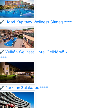
✔️ Hotel Kapitány Wellness Sümeg ****
✔️ Vulkán Wellness Hotel Celldömölk
****
✔️ Park Inn Zalakaros ****