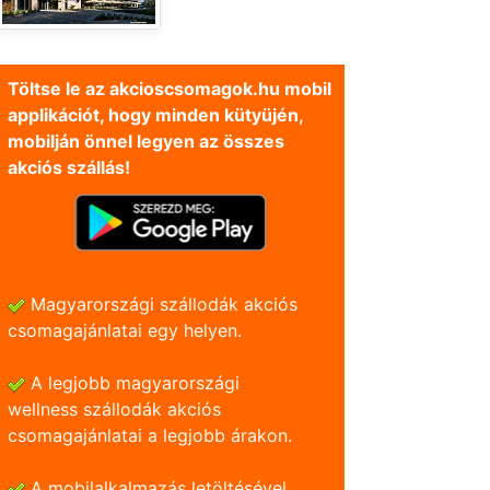
Töltse le az akcioscsomagok.hu mobil
applikációt, hogy minden kütyüjén,
mobilján önnel legyen az összes
akciós szállás!
Magyarországi szállodák akciós
csomagajánlatai egy helyen.
A legjobb magyarországi
wellness szállodák akciós
csomagajánlatai a legjobb árakon.
A mobilalkalmazás letöltésével