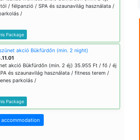
ártól / félpanzió / SPA és szaunavilág használata /
parkolás /
This Package
szünet akció Bükfürdőn (min. 2 night)
.11.01
net akció Bükfürdőn (min. 2 éj) 35.955 Ft / fő / éj
 SPA és szaunavilág használata / fitness terem /
yenes parkolás /
This Package
o accommodation