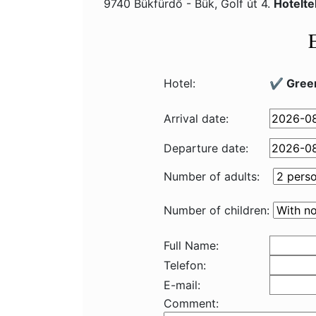
9740 Bükfürdő - Bük, Golf út 4.
Hotelte
Hotel:
✔️ Green
Arrival date:
Departure date:
Number of adults:
Number of children:
Full Name:
Telefon:
E-mail:
Comment: