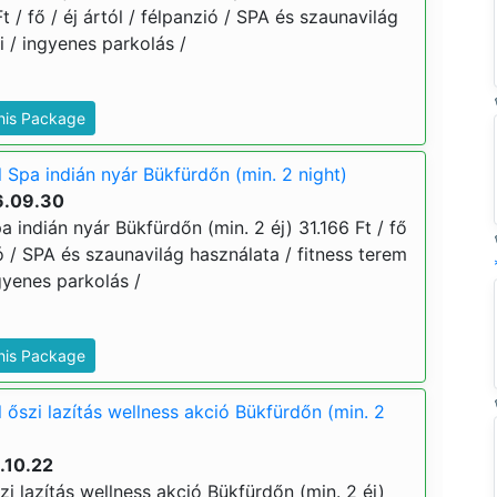
t / fő / éj ártól / félpanzió / SPA és szaunavilág
i / ingyenes parkolás /
This Package
 Spa indián nyár Bükfürdőn (min. 2 night)
6.09.30
a indián nyár Bükfürdőn (min. 2 éj) 31.166 Ft / fő
ió / SPA és szaunavilág használata / fitness terem
ngyenes parkolás /
This Package
 őszi lazítás wellness akció Bükfürdőn (min. 2
.10.22
zi lazítás wellness akció Bükfürdőn (min. 2 éj)