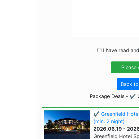
I have read and
Back t
Package Deals - ✔️ G
✔️ Greenfield Hote
(min. 2 night)
2026.06.19 - 202
Greenfield Hotel S