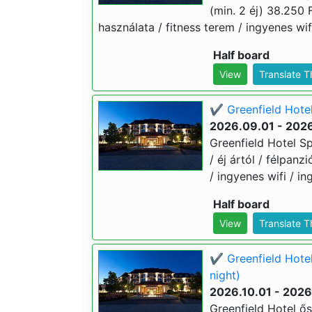
(min. 2 éj) 38.250 F
használata / fitness terem / ingyenes wif
Half board
View
Translate 
✔️ Greenfield Hotel
2026.09.01 - 202
Greenfield Hotel Sp
/ éj ártól / félpanz
/ ingyenes wifi / i
Half board
View
Translate 
✔️ Greenfield Hotel
night)
2026.10.01 - 2026
Greenfield Hotel ős