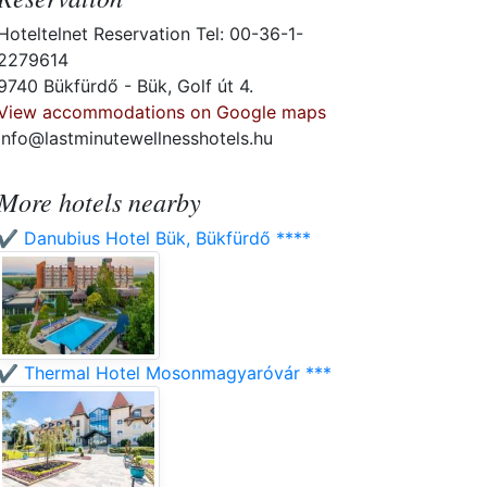
Hoteltelnet Reservation Tel: 00-36-1-
2279614
9740 Bükfürdő - Bük, Golf út 4.
View accommodations on Google maps
info@lastminutewellnesshotels.hu
More hotels nearby
✔️ Danubius Hotel Bük, Bükfürdő ****
✔️ Thermal Hotel Mosonmagyaróvár ***