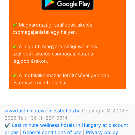
Magyarországi szállodák akciós
csomagajánlatai egy helyen.
A legjobb magyarországi wellness
szállodák akciós csomagajánlatai a
legjobb árakon.
A mobilalkalmazás letöltésével gyorsan
és egyszerũen foglalhat.
www.lastminutewellnesshotels.hu
Copyright © 2002 -
2026 Tel: +36 (1) 227-9614
✔️ Last minute wellness hotels in Hungary at discount
prices
|
General conditions of use
|
Privacy policy