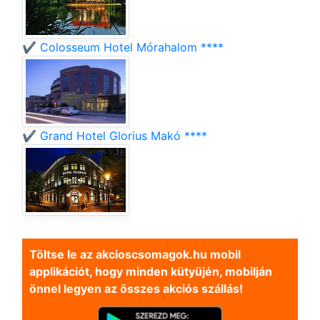
✔️ Colosseum Hotel Mórahalom ****
✔️ Grand Hotel Glorius Makó ****
Töltse le az akcioscsomagok.hu mobil
applikációt, hogy minden kütyüjén, mobilján
önnel legyen az összes akciós szállás!