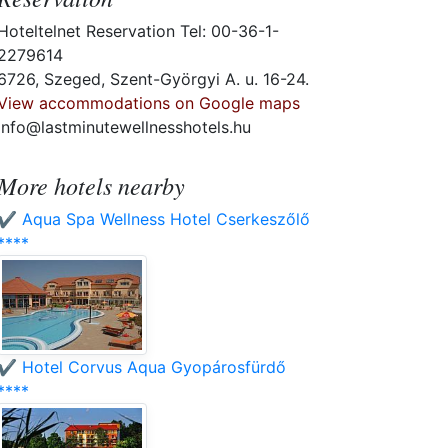
Hoteltelnet Reservation Tel: 00-36-1-
2279614
6726, Szeged, Szent-Györgyi A. u. 16-24.
View accommodations on Google maps
info@lastminutewellnesshotels.hu
More hotels nearby
✔️ Aqua Spa Wellness Hotel Cserkeszőlő
****
✔️ Hotel Corvus Aqua Gyopárosfürdő
****