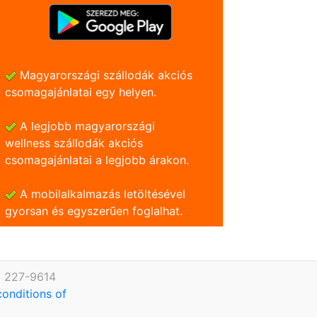
Magyarországi szállodák akciós
csomagajánlatai egy helyen.
A legjobb magyarországi
wellness szállodák akciós
csomagajánlatai a legjobb árakon.
A mobilalkalmazás letöltésével
gyorsan és egyszerũen foglalhat.
) 227-9614
conditions of