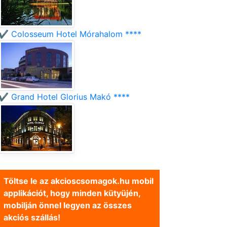
✔️ Colosseum Hotel Mórahalom ****
✔️ Grand Hotel Glorius Makó ****
Töltse le az akcioscsomagok.hu mobil
applikációt, hogy minden kütyüjén,
mobilján önnel legyen az összes
akciós szállás!