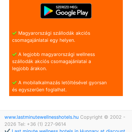
Magyarországi szállodák akciós
csomagajánlatai egy helyen.
A legjobb magyarországi wellness
szállodák akciós csomagajánlatai a
legjobb árakon.
A mobilalkalmazás letöltésével gyorsan
és egyszerũen foglalhat.
www.lastminutewellnesshotels.hu
Copyright © 2002 -
2026 Tel: +36 (1) 227-9614
✔️ Last minute wellness hotels in Hungary at discount