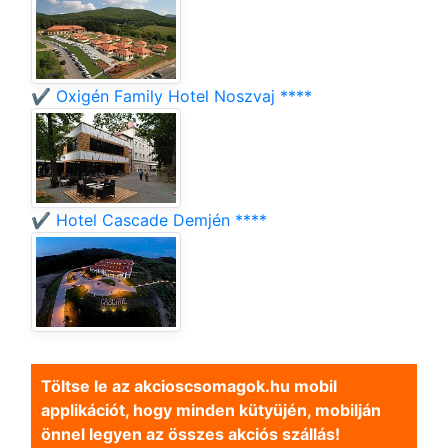
✔️ Oxigén Family Hotel Noszvaj ****
✔️ Hotel Cascade Demjén ****
Töltse le az akcioscsomagok.hu mobil
applikációt, hogy minden kütyüjén, mobilján
önnel legyen az összes akciós szállás!