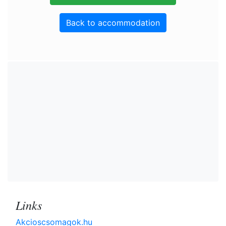
Back to accommodation
Links
Akcioscsomagok.hu