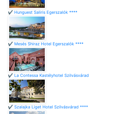
✔️ Hunguest Saliris Egerszalók ****
✔️ Mesés Shiraz Hotel Egerszalók ****
✔️ La Contessa Kastélyhotel Szilvásvárad
✔️ Szalajka Liget Hotel Szilvásvárad ****