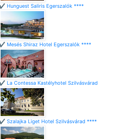
✔️ Hunguest Saliris Egerszalók ****
✔️ Mesés Shiraz Hotel Egerszalók ****
✔️ La Contessa Kastélyhotel Szilvásvárad
✔️ Szalajka Liget Hotel Szilvásvárad ****