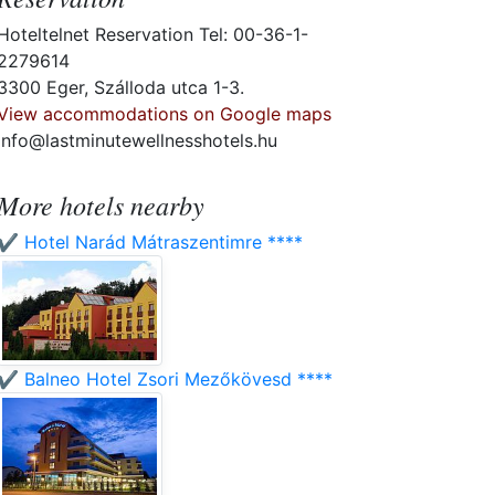
Hoteltelnet Reservation Tel: 00-36-1-
2279614
3300 Eger, Szálloda utca 1-3.
View accommodations on Google maps
info@lastminutewellnesshotels.hu
More hotels nearby
✔️ Hotel Narád Mátraszentimre ****
✔️ Balneo Hotel Zsori Mezőkövesd ****