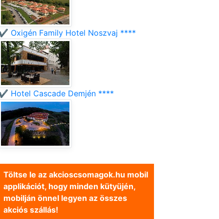
✔️ Oxigén Family Hotel Noszvaj ****
✔️ Hotel Cascade Demjén ****
Töltse le az akcioscsomagok.hu mobil
applikációt, hogy minden kütyüjén,
mobilján önnel legyen az összes
akciós szállás!