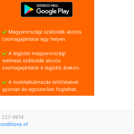
Magyarországi szállodák akciós
csomagajánlatai egy helyen.
A legjobb magyarországi
wellness szállodák akciós
csomagajánlatai a legjobb árakon.
A mobilalkalmazás letöltésével
gyorsan és egyszerũen foglalhat.
) 227-9614
conditions of