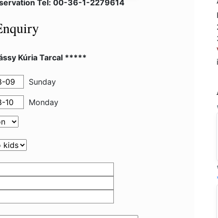
eservation Tel: 00-36-1-2279614
Enquiry
ssy Kúria Tarcal *****
Sunday
Monday