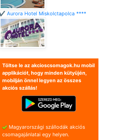
✔️ Aurora Hotel Miskolctapolca ****
Töltse le az akcioscsomagok.hu mobil
applikációt, hogy minden kütyüjén,
mobilján önnel legyen az összes
akciós szállás!
Magyarországi szállodák akciós
csomagajánlatai egy helyen.