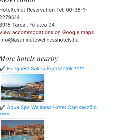
Hoteltelnet Reservation Tel: 00-36-1-
2279614
3915 Tarcal, Fő utca 94.
View accommodations on Google maps
info@lastminutewellnesshotels.hu
More hotels nearby
✔️ Hunguest Saliris Egerszalók ****
✔️ Aqua Spa Wellness Hotel Cserkeszőlő
****