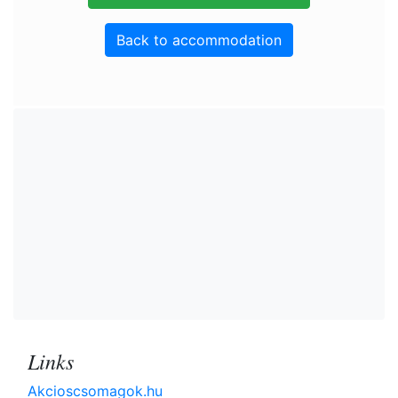
Back to accommodation
Links
Akcioscsomagok.hu