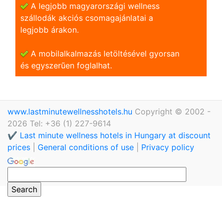
A legjobb magyarországi wellness
szállodák akciós csomagajánlatai a
legjobb árakon.
A mobilalkalmazás letöltésével gyorsan
és egyszerũen foglalhat.
www.lastminutewellnesshotels.hu
Copyright © 2002 -
2026 Tel: +36 (1) 227-9614
✔️ Last minute wellness hotels in Hungary at discount
prices
|
General conditions of use
|
Privacy policy