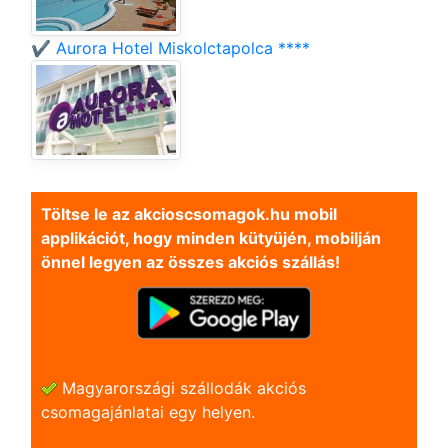
✔️ Aurora Hotel Miskolctapolca ****
Töltse le az akcioscsomagok.hu mobil
applikációt, hogy minden kütyüjén, mobilján
önnel legyen az összes akciós szállás!
Magyarországi szállodák akciós
csomagajánlatai egy helyen.