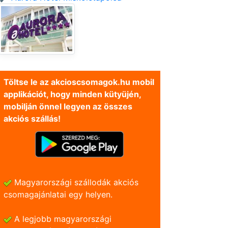
Töltse le az akcioscsomagok.hu mobil
applikációt, hogy minden kütyüjén,
mobilján önnel legyen az összes
akciós szállás!
Magyarországi szállodák akciós
csomagajánlatai egy helyen.
A legjobb magyarországi