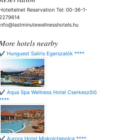
Hoteltelnet Reservation Tel: 00-36-1-
2279614
info@lastminutewellnesshotels.hu
More hotels nearby
✔️ Hunguest Saliris Egerszalók ****
✔️ Aqua Spa Wellness Hotel Cserkeszőlő
****
✔️ Aurora Hotel Miskolctapolca ****