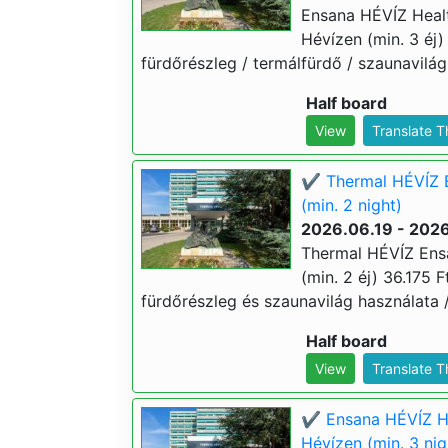
Ensana HÉVÍZ Heal
Hévízen (min. 3 éj) 
fürdőrészleg / termálfürdő / szaunavilág 
Half board
View
Translate 
✔️ Thermal HÉVÍZ E
(min. 2 night)
2026.06.19 - 202
Thermal HÉVÍZ Ensa
(min. 2 éj) 36.175 Ft
fürdőrészleg és szaunavilág használata / 
Half board
View
Translate 
✔️ Ensana HÉVÍZ H
Hévízen (min. 3 nig