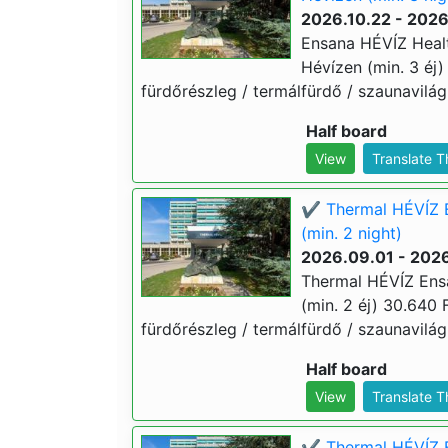
2026.10.22 - 2026
Ensana HÉVÍZ Heal
Hévízen (min. 3 éj) 
fürdőrészleg / termálfürdő / szaunavilág 
Half board
View
Translate 
✔️ Thermal HÉVÍZ 
(min. 2 night)
2026.09.01 - 2026
Thermal HÉVÍZ Ens
(min. 2 éj) 30.640 Ft
fürdőrészleg / termálfürdő / szaunavilág 
Half board
View
Translate 
✔️ Thermal HÉVÍZ 