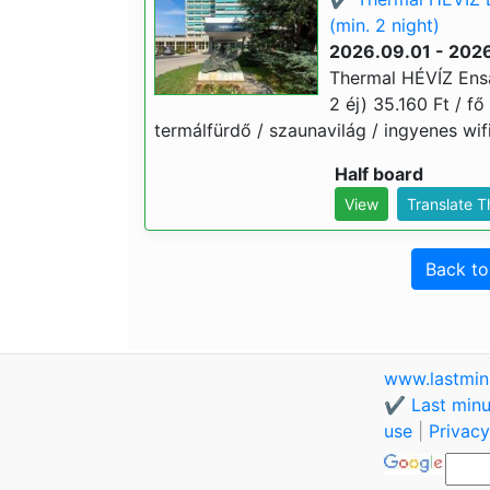
(min. 2 night)
2026.09.01 - 2026
Thermal HÉVÍZ Ensa
2 éj) 35.160 Ft / fő
termálfürdő / szaunavilág / ingyenes wifi
Half board
View
Translate 
Back t
www.lastmin
✔️ Last minu
use
|
Privacy