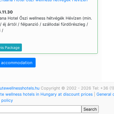
.11.30
na Hotel Őszi wellness hétvégék Hévízen (min.
 / éj ártól / félpanzió / szállodai fürdőrészleg /
 /
This Package
o accommodation
utewellnesshotels.hu
Copyright © 2002 - 2026 Tel: +36 (1
te wellness hotels in Hungary at discount prices
|
General 
 policy