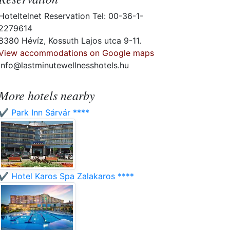
Hoteltelnet Reservation Tel: 00-36-1-
2279614
8380 Hévíz, Kossuth Lajos utca 9-11.
View accommodations on Google maps
info@lastminutewellnesshotels.hu
More hotels nearby
✔️ Park Inn Sárvár ****
✔️ Hotel Karos Spa Zalakaros ****