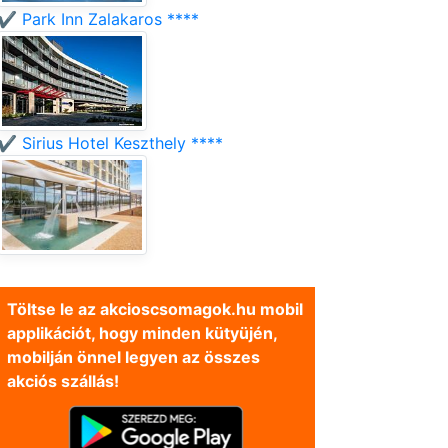
✔️ Park Inn Zalakaros ****
✔️ Sirius Hotel Keszthely ****
Töltse le az akcioscsomagok.hu mobil
applikációt, hogy minden kütyüjén,
mobilján önnel legyen az összes
akciós szállás!