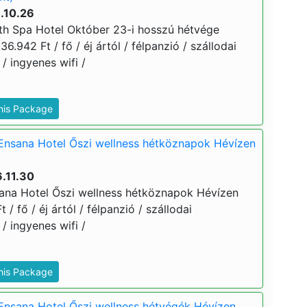
.10.26
th Spa Hotel Október 23-i hosszú hétvége
36.942 Ft / fő / éj ártól / félpanzió / szállodai
/ ingyenes wifi /
This Package
Ensana Hotel Őszi wellness hétköznapok Hévízen
.11.30
ana Hotel Őszi wellness hétköznapok Hévízen
 / fő / éj ártól / félpanzió / szállodai
/ ingyenes wifi /
This Package
Ensana Hotel Őszi wellness hétvégék Hévízen