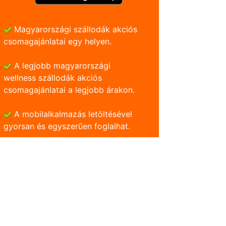
Magyarországi szállodák akciós
csomagajánlatai egy helyen.
A legjobb magyarországi
wellness szállodák akciós
csomagajánlatai a legjobb árakon.
A mobilalkalmazás letöltésével
gyorsan és egyszerũen foglalhat.