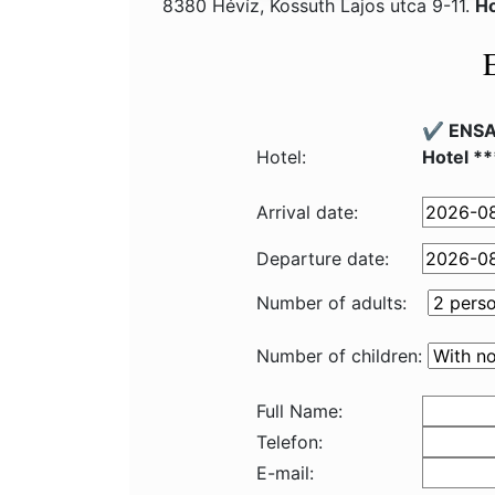
8380 Hévíz, Kossuth Lajos utca 9-11.
Ho
✔️ ENSA
Hotel:
Hotel **
Arrival date:
Departure date:
Number of adults:
Number of children:
Full Name:
Telefon:
E-mail: