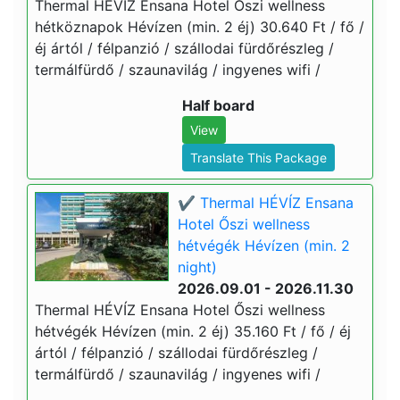
Thermal HÉVÍZ Ensana Hotel Őszi wellness
hétköznapok Hévízen (min. 2 éj) 30.640 Ft / fő /
éj ártól / félpanzió / szállodai fürdőrészleg /
termálfürdő / szaunavilág / ingyenes wifi /
Half board
View
Translate This Package
✔️ Thermal HÉVÍZ Ensana
Hotel Őszi wellness
hétvégék Hévízen (min. 2
night)
2026.09.01 - 2026.11.30
Thermal HÉVÍZ Ensana Hotel Őszi wellness
hétvégék Hévízen (min. 2 éj) 35.160 Ft / fő / éj
ártól / félpanzió / szállodai fürdőrészleg /
termálfürdő / szaunavilág / ingyenes wifi /