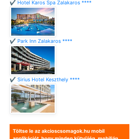
✔️ Hotel Karos Spa Zalakaros ****
✔️ Park Inn Zalakaros ****
✔️ Sirius Hotel Keszthely ****
Töltse le az akcioscsomagok.hu mobil
applikációt, hogy minden kütyüjén, mobilján