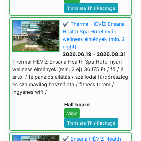
Translate This Package
✔️ Thermal HÉVÍZ Ensana
Health Spa Hotel nyári
wellness élmények (min. 2
night)
2026.06.19 - 2026.08.31
Thermal HÉVÍZ Ensana Health Spa Hotel nyári
wellness élmények (min. 2 éj) 36.175 Ft / fő / éj
ártól / félpanziós ellátás / szállodai fürdőrészleg
és szaunavilág használata / fitness terem /
ingyenes wifi /
Half board
View
Translate This Package
✔️ Ensana HÉVÍZ Health