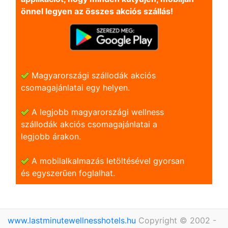
önnel legyen az összes akciós szállás!
Magyarországi szállodák akciós
csomagajánlatai egy helyen.
A legjobb magyarországi wellness
szállodák akciós csomagajánlatai a
legjobb árakon.
A mobilalkalmazás letöltésével gyorsan
és egyszerũen foglalhat.
www.lastminutewellnesshotels.hu
Copyright © 2002 -