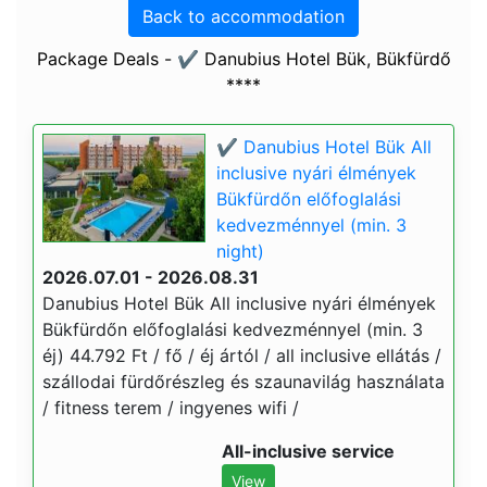
Back to accommodation
Package Deals - ✔️ Danubius Hotel Bük, Bükfürdő
****
✔️ Danubius Hotel Bük All
inclusive nyári élmények
Bükfürdőn előfoglalási
kedvezménnyel (min. 3
night)
2026.07.01 - 2026.08.31
Danubius Hotel Bük All inclusive nyári élmények
Bükfürdőn előfoglalási kedvezménnyel (min. 3
éj) 44.792 Ft / fő / éj ártól / all inclusive ellátás /
szállodai fürdőrészleg és szaunavilág használata
/ fitness terem / ingyenes wifi /
All-inclusive service
View