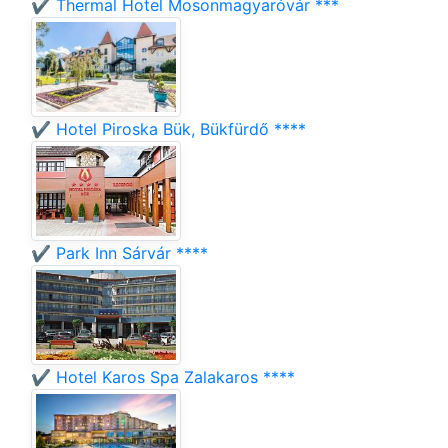
✔️ Thermal Hotel Mosonmagyaróvár ***
✔️ Hotel Piroska Bük, Bükfürdő ****
✔️ Park Inn Sárvár ****
✔️ Hotel Karos Spa Zalakaros ****