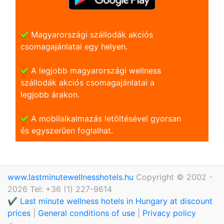
Magyarországi szállodák akciós
csomagajánlatai egy helyen.
A legjobb magyarországi wellness
szállodák akciós csomagajánlatai a
legjobb árakon.
A mobilalkalmazás letöltésével gyorsan
és egyszerũen foglalhat.
www.lastminutewellnesshotels.hu
Copyright © 2002 -
2026 Tel: +36 (1) 227-9614
✔️ Last minute wellness hotels in Hungary at discount
prices
|
General conditions of use
|
Privacy policy