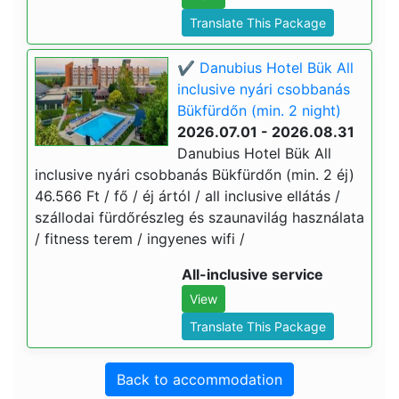
Translate This Package
✔️ Danubius Hotel Bük All
inclusive nyári csobbanás
Bükfürdőn (min. 2 night)
2026.07.01 - 2026.08.31
Danubius Hotel Bük All
inclusive nyári csobbanás Bükfürdőn (min. 2 éj)
46.566 Ft / fő / éj ártól / all inclusive ellátás /
szállodai fürdőrészleg és szaunavilág használata
/ fitness terem / ingyenes wifi /
All-inclusive service
View
Translate This Package
Back to accommodation