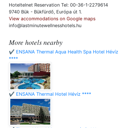
Hoteltelnet Reservation Tel: 00-36-1-2279614
9740 Bük - Bükfürdő, Európa út 1.
View accommodations on Google maps
info@lastminutewellnesshotels.hu
More hotels nearby
✔️ ENSANA Thermal Aqua Health Spa Hotel Hévíz
****
✔️ ENSANA Thermal Hotel Hévíz ****