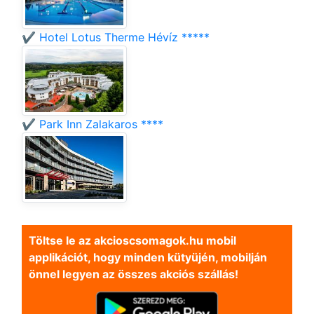
✔️ Hotel Lotus Therme Hévíz *****
✔️ Park Inn Zalakaros ****
Töltse le az akcioscsomagok.hu mobil
applikációt, hogy minden kütyüjén, mobilján
önnel legyen az összes akciós szállás!