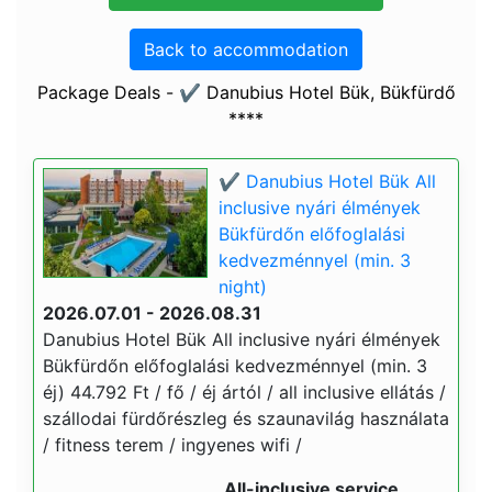
Back to accommodation
Package Deals - ✔️ Danubius Hotel Bük, Bükfürdő
****
✔️ Danubius Hotel Bük All
inclusive nyári élmények
Bükfürdőn előfoglalási
kedvezménnyel (min. 3
night)
2026.07.01 - 2026.08.31
Danubius Hotel Bük All inclusive nyári élmények
Bükfürdőn előfoglalási kedvezménnyel (min. 3
éj) 44.792 Ft / fő / éj ártól / all inclusive ellátás /
szállodai fürdőrészleg és szaunavilág használata
/ fitness terem / ingyenes wifi /
All-inclusive service