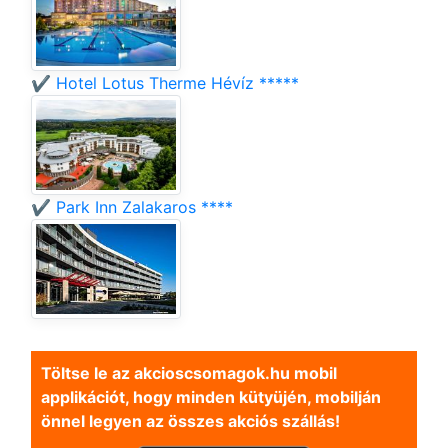
✔️ Hotel Lotus Therme Hévíz *****
✔️ Park Inn Zalakaros ****
Töltse le az akcioscsomagok.hu mobil
applikációt, hogy minden kütyüjén, mobilján
önnel legyen az összes akciós szállás!