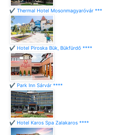
✔️ Thermal Hotel Mosonmagyaróvár ***
✔️ Hotel Piroska Bük, Bükfürdő ****
✔️ Park Inn Sárvár ****
✔️ Hotel Karos Spa Zalakaros ****