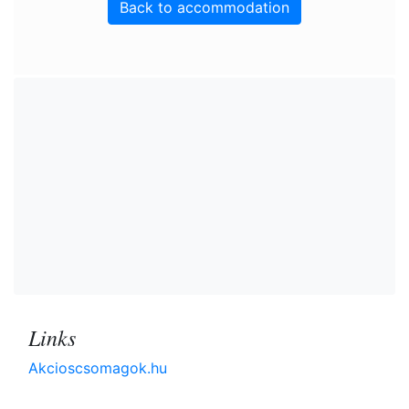
Back to accommodation
Links
Akcioscsomagok.hu