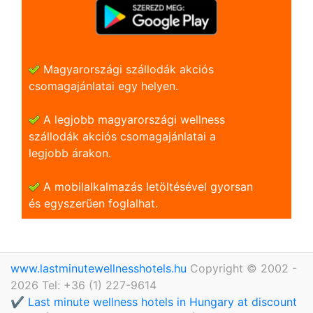
Magyarországi szállodák akciós
csomagajánlatai egy helyen.
A legjobb magyarországi wellness
szállodák akciós csomagajánlatai a
legjobb árakon.
A mobilalkalmazás letöltésével gyorsan
és egyszerũen foglalhat.
www.lastminutewellnesshotels.hu
Copyright © 2002 -
2026 Tel: +36 (1) 227-9614
✔️ Last minute wellness hotels in Hungary at discount