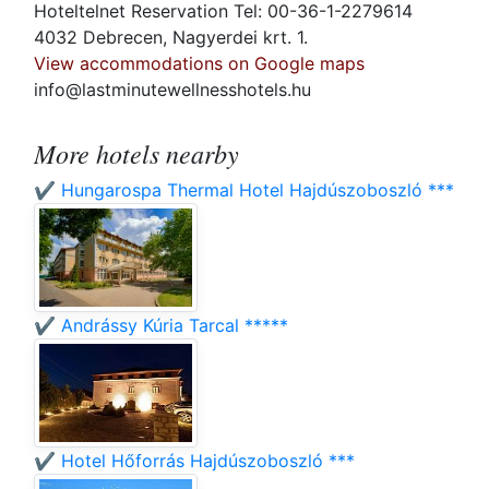
Hoteltelnet Reservation Tel: 00-36-1-2279614
4032 Debrecen, Nagyerdei krt. 1.
View accommodations on Google maps
info@lastminutewellnesshotels.hu
More hotels nearby
✔️ Hungarospa Thermal Hotel Hajdúszoboszló ***
✔️ Andrássy Kúria Tarcal *****
✔️ Hotel Hőforrás Hajdúszoboszló ***