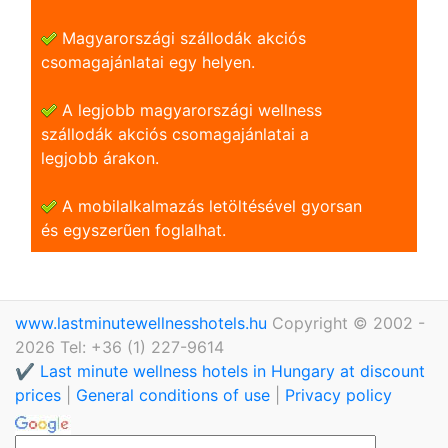
Magyarországi szállodák akciós
csomagajánlatai egy helyen.
A legjobb magyarországi wellness
szállodák akciós csomagajánlatai a
legjobb árakon.
A mobilalkalmazás letöltésével gyorsan
és egyszerũen foglalhat.
www.lastminutewellnesshotels.hu
Copyright © 2002 -
2026 Tel: +36 (1) 227-9614
✔️ Last minute wellness hotels in Hungary at discount
prices
|
General conditions of use
|
Privacy policy