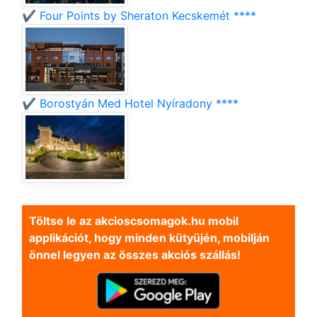
✔️ Four Points by Sheraton Kecskemét ****
✔️ Borostyán Med Hotel Nyíradony ****
Töltse le az akcioscsomagok.hu mobil
applikációt, hogy minden kütyüjén, mobilján
önnel legyen az összes akciós szállás!