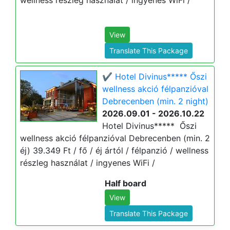
wellness részleg használat / ingyenes WiFi /
View
Translate This Package
✔️ Hotel Divinus***** Őszi
wellness akció félpanzióval
Debrecenben (min. 2 night)
2026.09.01 - 2026.10.22
Hotel Divinus***** Őszi
wellness akció félpanzióval Debrecenben (min. 2
éj) 39.349 Ft / fő / éj ártól / félpanzió / wellness
részleg használat / ingyenes WiFi /
Half board
View
Translate This Package