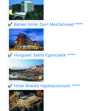
✔️ Balneo Hotel Zsori Mezőkövesd ****
✔️ Hunguest Saliris Egerszalók ****
✔️ Hotel Atlantis Hajdúszoboszló ****