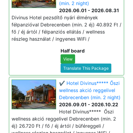
(min. 2 night)
2026.06.01 - 2026.08.31
Divinus Hotel pezsdítő nyári élmények
félpanzióval Debrecenben (min. 2 éj) 40.892 Ft /
fő / éj ártól / félpanziós ellátás / wellness
részleg használat / ingyenes WiFi /
Half board
View
Translate This Package
✔️ Hotel Divinus***** Őszi
wellness akció reggelivel
Debrecenben (min. 2 night)
2026.09.01 - 2026.10.22
Hotel Divinus***** Őszi
wellness akció reggelivel Debrecenben (min. 2
éj) 26.720 Ft / fő / éj ártól / büféreggeli /