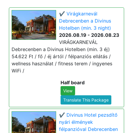
✔️ Virágkarnevál
Debrecenben a Divinus
Hotelben (min. 3 night)
2026.08.19 - 2026.08.23
VIRÁGKARNEVÁL
Debrecenben a Divinus Hotelben (min. 3 éj)
54.622 Ft / fő / éj ártól / félpanziós ellátás /
wellness használat / fitness terem / ingyenes
WiFi /
Half board
View
Translate This Package
✔️ Divinus Hotel pezsdítő
nyári élmények
félpanzióval Debrecenben