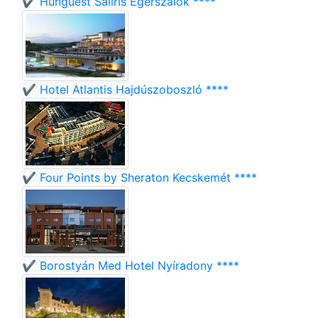
✔️ Hunguest Saliris Egerszalók ****
✔️ Hotel Atlantis Hajdúszoboszló ****
✔️ Four Points by Sheraton Kecskemét ****
✔️ Borostyán Med Hotel Nyíradony ****