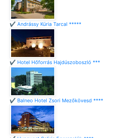
✔️ Andrássy Kúria Tarcal *****
✔️ Hotel Hőforrás Hajdúszoboszló ***
✔️ Balneo Hotel Zsori Mezőkövesd ****