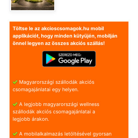
Töltse le az akcioscsomagok.hu mobil
applikációt, hogy minden kütyüjén, mobilján
önnel legyen az összes akciós szállás!
Magyarországi szállodák akciós
csomagajánlatai egy helyen.
A legjobb magyarországi wellness
szállodák akciós csomagajánlatai a
legjobb árakon.
A mobilalkalmazás letöltésével gyorsan