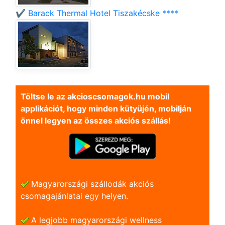
✔️ Barack Thermal Hotel Tiszakécske ****
Töltse le az akcioscsomagok.hu mobil
applikációt, hogy minden kütyüjén, mobilján
önnel legyen az összes akciós szállás!
Magyarországi szállodák akciós
csomagajánlatai egy helyen.
A legjobb magyarországi wellness