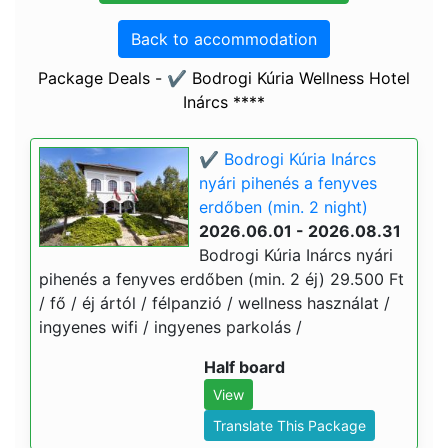
Back to accommodation
Package Deals - ✔️ Bodrogi Kúria Wellness Hotel
Inárcs ****
✔️ Bodrogi Kúria Inárcs
nyári pihenés a fenyves
erdőben (min. 2 night)
2026.06.01 - 2026.08.31
Bodrogi Kúria Inárcs nyári
pihenés a fenyves erdőben (min. 2 éj) 29.500 Ft
/ fő / éj ártól / félpanzió / wellness használat /
ingyenes wifi / ingyenes parkolás /
Half board
View
Translate This Package