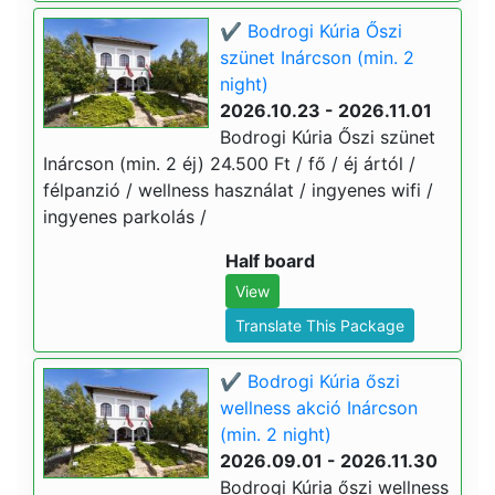
✔️ Bodrogi Kúria Őszi
szünet Inárcson (min. 2
night)
2026.10.23 - 2026.11.01
Bodrogi Kúria Őszi szünet
Inárcson (min. 2 éj) 24.500 Ft / fő / éj ártól /
félpanzió / wellness használat / ingyenes wifi /
ingyenes parkolás /
Half board
View
Translate This Package
✔️ Bodrogi Kúria őszi
wellness akció Inárcson
(min. 2 night)
2026.09.01 - 2026.11.30
Bodrogi Kúria őszi wellness