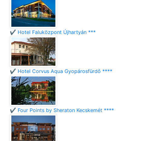
✔️ Hotel Faluközpont Újhartyán ***
✔️ Hotel Corvus Aqua Gyopárosfürdő ****
✔️ Four Points by Sheraton Kecskemét ****