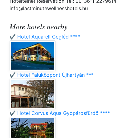
Hoteltelnet Reservation Tel: 00-36-1-2279614
info@lastminutewellnesshotels.hu
More hotels nearby
✔️ Hotel Aquarell Cegléd ****
✔️ Hotel Faluközpont Újhartyán ***
✔️ Hotel Corvus Aqua Gyopárosfürdő ****