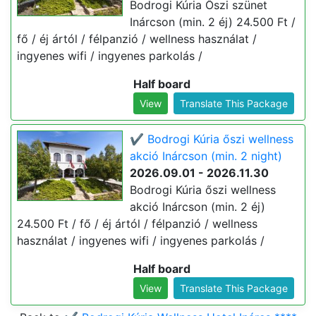
Bodrogi Kúria Őszi szünet
Inárcson (min. 2 éj) 24.500 Ft /
fő / éj ártól / félpanzió / wellness használat /
ingyenes wifi / ingyenes parkolás /
Half board
View
Translate This Package
✔️ Bodrogi Kúria őszi wellness
akció Inárcson (min. 2 night)
2026.09.01 - 2026.11.30
Bodrogi Kúria őszi wellness
akció Inárcson (min. 2 éj)
24.500 Ft / fő / éj ártól / félpanzió / wellness
használat / ingyenes wifi / ingyenes parkolás /
Half board
View
Translate This Package