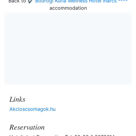
Back to
✔️ Bodrogi Kúria Wellness Hotel Inárcs ****
accommodation
Links
Akcioscsomagok.hu
Reservation