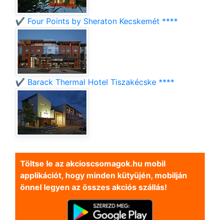
✔️ Four Points by Sheraton Kecskemét ****
✔️ Barack Thermal Hotel Tiszakécske ****
Töltse le az akcioscsomagok.hu mobil
applikációt, hogy minden kütyüjén, mobilján
önnel legyen az összes akciós szállás!