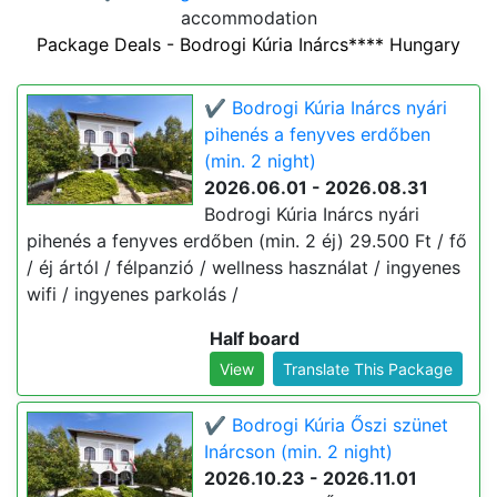
accommodation
Package Deals - Bodrogi Kúria Inárcs**** Hungary
✔️ Bodrogi Kúria Inárcs nyári
pihenés a fenyves erdőben
(min. 2 night)
2026.06.01 - 2026.08.31
Bodrogi Kúria Inárcs nyári
pihenés a fenyves erdőben (min. 2 éj) 29.500 Ft / fő
/ éj ártól / félpanzió / wellness használat / ingyenes
wifi / ingyenes parkolás /
Half board
View
Translate This Package
✔️ Bodrogi Kúria Őszi szünet
Inárcson (min. 2 night)
2026.10.23 - 2026.11.01