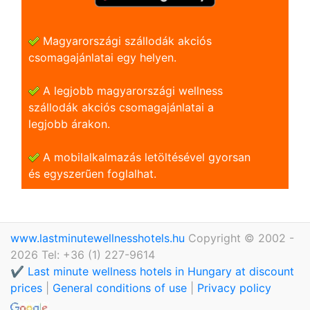
Magyarországi szállodák akciós
csomagajánlatai egy helyen.
A legjobb magyarországi wellness
szállodák akciós csomagajánlatai a
legjobb árakon.
A mobilalkalmazás letöltésével gyorsan
és egyszerũen foglalhat.
www.lastminutewellnesshotels.hu
Copyright © 2002 -
2026 Tel: +36 (1) 227-9614
✔️ Last minute wellness hotels in Hungary at discount
prices
|
General conditions of use
|
Privacy policy