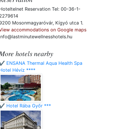
Hoteltelnet Reservation Tel: 00-36-1-
2279614
9200 Mosonmagyaróvár, Kígyó utca 1.
View accommodations on Google maps
info@lastminutewellnesshotels.hu
More hotels nearby
✔️ ENSANA Thermal Aqua Health Spa
Hotel Hévíz ****
✔️ Hotel Rába Győr ***