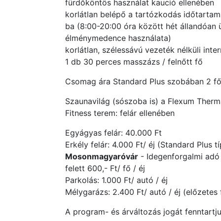
fürdőköntös használat kaució ellenében
korlátlan belépő a tartózkodás időtartam
ba (8:00-20:00 óra között hét állandóan
élménymedence használata)
korlátlan, szélessávú vezeték nélküli in
1 db 30 perces masszázs / felnőtt fő
Csomag ára Standard Plus szobában 2 fős 
Szaunavilág (sószoba is) a Flexum Therma
Fitness terem: felár ellenében
Egyágyas felár: 40.000 Ft
Erkély felár: 4.000 Ft/ éj (Standard Plus 
Mosonmagyaróvár
- Idegenforgalmi adó 
felett 600,- Ft/ fő / éj
Parkolás: 1.000 Ft/ autó / éj
Mélygarázs: 2.400 Ft/ autó / éj (előzetes
A program- és árváltozás jogát fenntartju