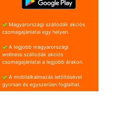
Magyarországi szállodák akciós
csomagajánlatai egy helyen.
A legjobb magyarországi
wellness szállodák akciós
csomagajánlatai a legjobb árakon.
A mobilalkalmazás letöltésével
gyorsan és egyszerũen foglalhat.