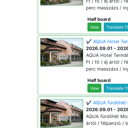
Ft / fő / éj ártól 
perc masszázs / in
Half board
View
Translate 
✔️ AQUA Hotel Ter
2026.09.01 - 2026
AQUA Hotel Termál
Ft / fő / éj ártól 
perc masszázs / in
Half board
View
Translate 
✔️ AQUA fürdőhét 
2026.09.01 - 2026
AQUA fürdőhét Moso
ártól / félpanzió /