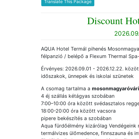
Translate This Package
Discount Hot
2026.09.
AQUA Hotel Termál pihenés Mosonmagyaróvá
félpanzió / belépő a Flexum Thermal Spa-
Érvényes: 2026.09.01 - 2026.12.22. között
időszakok, ünnepek és iskolai szünetek
A csomag tartalma a
mosonmagyaróvári 
4 éj szállás kétágyas szobában
7:00–10:00 óra között svédasztalos regge
18:00-20:00 óra között vacsora
pipere bekészítés a szobában
Aqua fürdőélmény kizárólag Vendégeink r
termálvizes ülőmedence, finnszauna és in