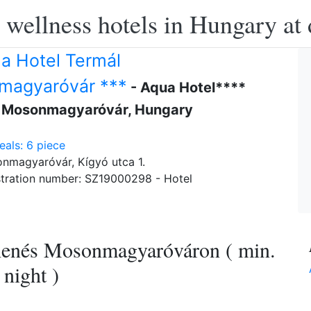
 wellness hotels in Hungary at 
a Hotel Termál
magyaróvár ***
- Aqua Hotel****
 Mosonmagyaróvár, Hungary
als: 6 piece
nmagyaróvár, Kígyó utca 1.
tration number: SZ19000298 - Hotel
enés Mosonmagyaróváron ( min.
 night )