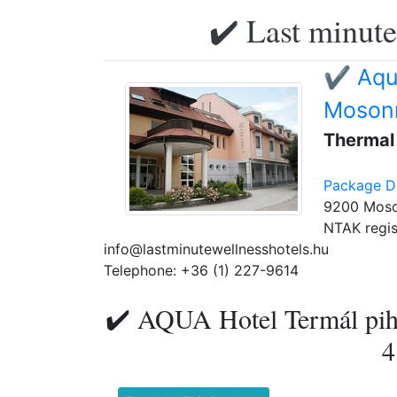
✔️ Last minute
✔️ Aqu
Moson
Thermal
Package De
9200 Moso
NTAK regis
info@lastminutewellnesshotels.hu
Telephone: +36 (1) 227-9614
✔️ AQUA Hotel Termál pih
4