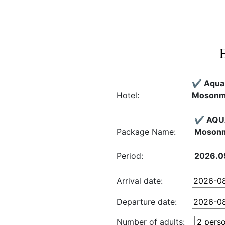
✔️ Aqua
Hotel:
Mosonma
✔️ AQUA
Package Name:
Mosonma
Period:
2026.09
Arrival date:
Departure date:
Number of adults: