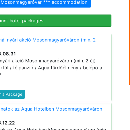
l Mosonmagyaróvár *** accommodation
ount hotel packages
mál nyári akció Mosonmagyaróváron (min. 2
6.08.31
nyári akció Mosonmagyaróváron (min. 2 éj)
 ártól / félpanzió / Aqua fürdőélmény / belépő a
/
This Package
lanatok az Aqua Hotelben Mosonmagyaróváron
.12.22
atok az Aqua Hotelben Mosonmagyaróváron (min.