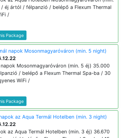
ő / éj ártól / félpanzió / belépő a Flexum Thermal
Fi /
This Package
mál napok Mosonmagyaróváron (min. 5 night)
.12.22
 napok Mosonmagyaróváron (min. 5 éj) 35.000
/ félpanzió / belépő a Flexum Thermal Spa-ba / 30
gyenes WiFi /
This Package
apok az Aqua Termál Hotelben (min. 3 night)
.12.22
k az Aqua Termál Hotelben (min. 3 éj) 36.670