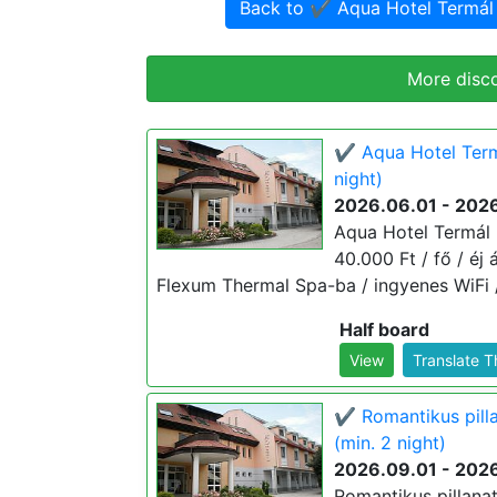
Back to ✔️ Aqua Hotel Termá
More disc
✔️ Aqua Hotel Ter
night)
2026.06.01 - 202
Aqua Hotel Termál 
40.000 Ft / fő / éj
Flexum Thermal Spa-ba / ingyenes WiFi 
Half board
View
Translate 
✔️ Romantikus pil
(min. 2 night)
2026.09.01 - 2026
Romantikus pillan