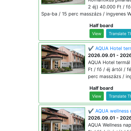
2 éj) 40.000 Ft / f
Spa-ba / 15 perc masszázs / ingyenes Wi
Half board
View
Translate 
✔️ AQUA Hotel ter
2026.09.01 - 2026
AQUA Hotel termál
Ft / fő / éj ártól 
perc masszázs / in
Half board
View
Translate 
✔️ AQUA wellness n
2026.09.01 - 2026
AQUA Wellness napo