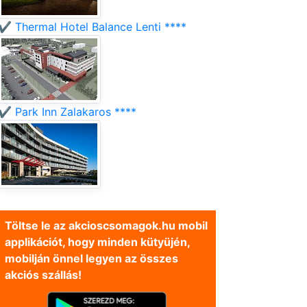
✔️ Thermal Hotel Balance Lenti ****
✔️ Park Inn Zalakaros ****
Töltse le az akcioscsomagok.hu mobil
applikációt, hogy minden kütyüjén,
mobilján önnel legyen az összes
akciós szállás!