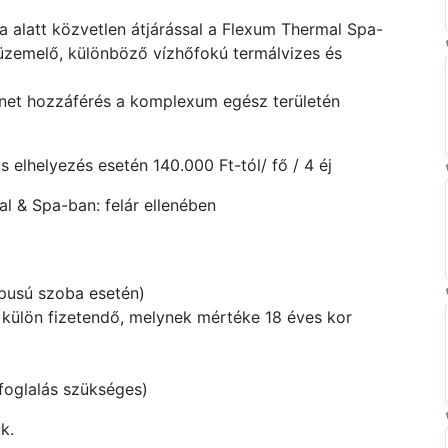
a alatt közvetlen átjárással a Flexum Thermal Spa-
 üzemelő, különböző vízhőfokú termálvizes és
ternet hozzáférés a komplexum egész területén
elhelyezés esetén 140.000 Ft-tól/ fő / 4 éj
l & Spa-ban: felár ellenében
típusú szoba esetén)
külön fizetendő, melynek mértéke 18 éves kor
 foglalás szükséges)
k.