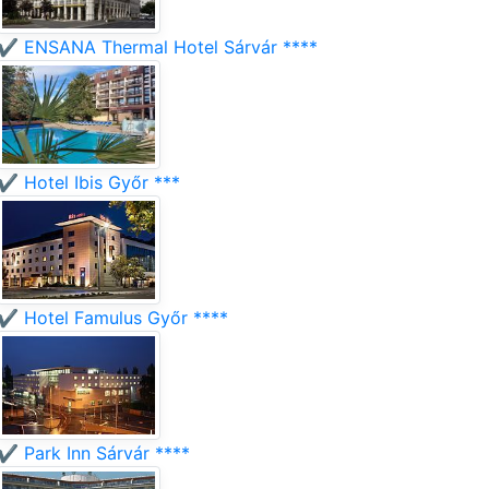
✔️ ENSANA Thermal Hotel Sárvár ****
✔️ Hotel Ibis Győr ***
✔️ Hotel Famulus Győr ****
✔️ Park Inn Sárvár ****